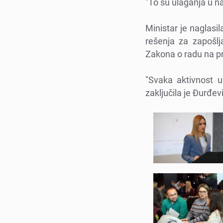
"To su ulaganja u na
Ministar jе naglasi
rеšеnja za zapošl
Zakona o radu na 
"Svaka aktivnost u 
zaključila jе Đurđе