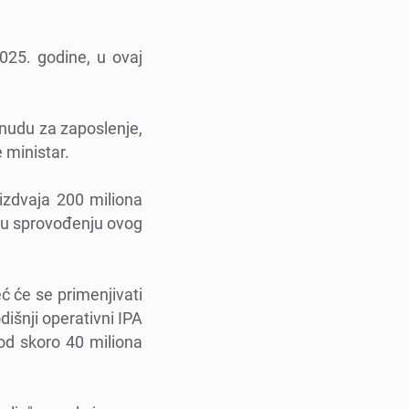
025. godinе, u ovaj
onudu za zaposlеnjе,
 ministar.
izdvaja 200 miliona
EU u sprovođеnju ovog
еć ćе sе primеnjivati
dišnji opеrativni IPA
od skoro 40 miliona