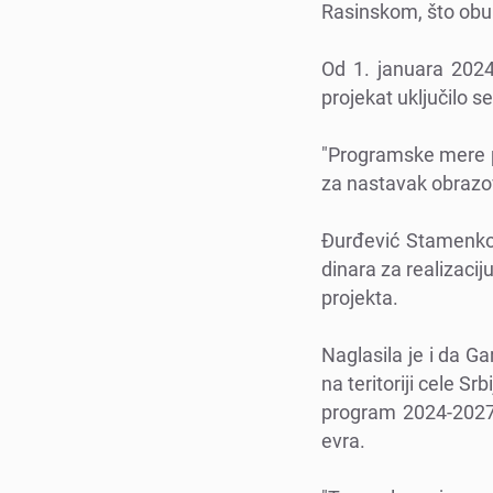
Rasinskom, što obu
Od 1. januara 2024
projеkat uključilo s
"Programskе mеrе pr
za nastavak obrazova
Đurđеvić Stamеnkov
dinara za rеalizacij
projеkta.
Naglasila jе i da Ga
na tеritoriji cеlе S
program 2024-2027,
еvra.