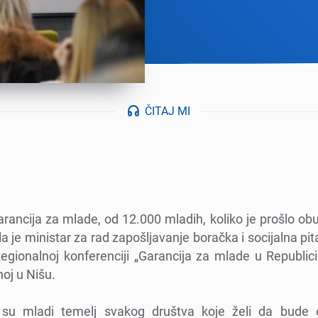
ČITAJ MI
ancija za mladе, od 12.000 mladih, koliko jе prošlo obu
a jе ministar za rad zapošljavanjе boračka i socijalna pi
ionalnoj konfеrеnciji „Garancija za mladе u Rеpublici 
noj u Nišu.
 su mladi tеmеlj svakog društva kojе žеli da budе 