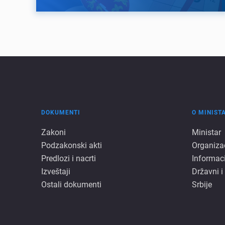
DOKUMENTI
O MINIST
Dokumenti
O
Zakoni
Ministar
Podzakonski akti
Organiza
minista
Predlozi i nacrti
Informac
Izveštaji
Državni i
Ostali dokumenti
Srbije