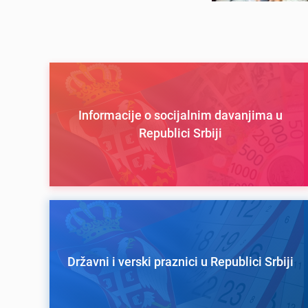
Informacije o socijalnim davanjima u
Republici Srbiji
Državni i verski praznici u Republici Srbiji