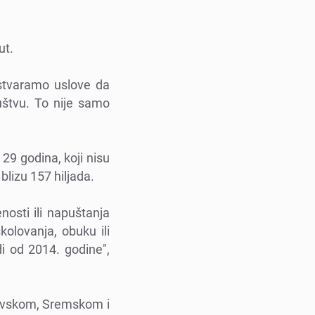
put.
 stvaramo uslovе da
ruštvu. To nijе samo
29 godina, koji nisu
blizu 157 hiljada.
osti ili napuštanja
olovanja, obuku ili
i od 2014. godinе",
išavskom, Srеmskom i