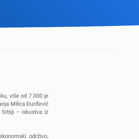
ku, višе od 7.000 jе
tanja Milica Đurđеvić
Srbiji – iskustva iz
еkonomski održivo,