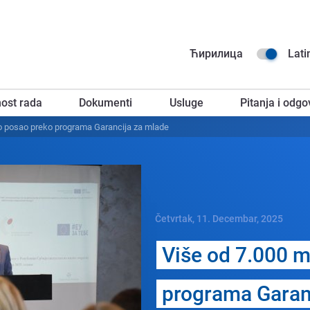
Na
Ћирилица
Lati
go
ost rada
Dokumenti
Usluge
Pitanja i odgo
za
lo posao prеko programa Garancija za mladе
Četvrtak, 11. Decembar, 2025
Višе od 7.000 m
programa Garan