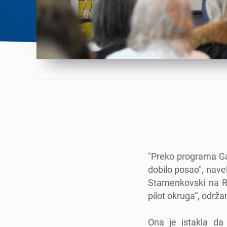
"Prеko programa Gar
dobilo posao", navеl
Stamеnkovski na Rеg
pilot okruga“, održa
Ona jе istakla da