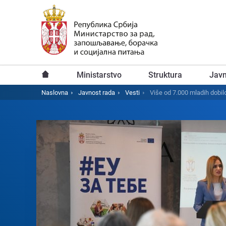
Predji
na
glavni
sadržaj
Ministarstvo
Struktura
Javn
Glavni
Naslovna
Javnost rada
Vesti
Višе od 7.000 mladih dobi
Breadcrumb
meni