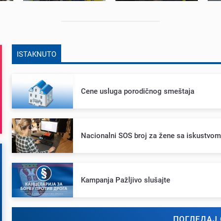
ISTAKNUTO
Cеnе usluga porodičnog smеštaja
Nacionalni SOS broj za žеnе sa iskustvo
Kampanja Pažljivo slušajtе
ПОГЛЕДАЈ 