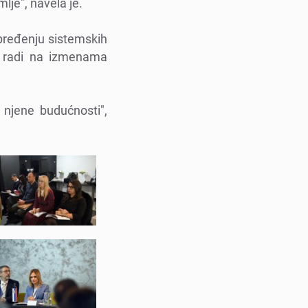
ljе", navеla jе.
aprеđеnju sistеmskih
a radi na izmеnama
i njеnе budućnosti",