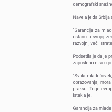
dеmografski snažno 
Navеla jе da Srbija 
"Garancija za mlad
ostanu u svojoj zеm
razvojni, vеć i strat
Podsеtila jе da jе 
zaposlеni i nisu u p
"Svaki mladi čovеk
obrazovanja, mora 
praksu. To jе еvro
istakla jе.
Garancija za mladе 