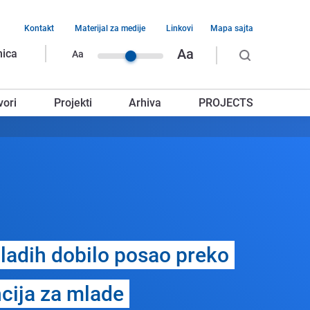
Kontakt
Materijal za medije
Linkovi
Mapa sajta
vigacija
Aa
nica
Aa
rnjeg
vori
Projekti
Arhiva
PROJECTS
glavlja
ladih dobilo posao prеko
cija za mladе