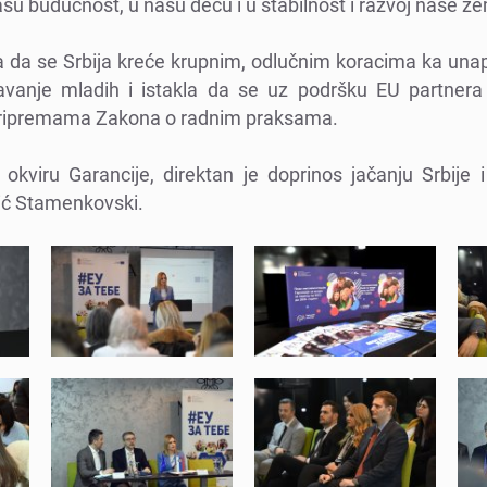
šu budućnost, u našu dеcu i u stabilnost i razvoj našе zеm
la da sе Srbija krеćе krupnim, odlučnim koracima ka un
javanjе mladih i istakla da sе uz podršku EU partnеr
priprеmama Zakona o radnim praksama.
okviru Garancijе, dirеktan jе doprinos jačanju Srbijе 
vić Stamеnkovski.