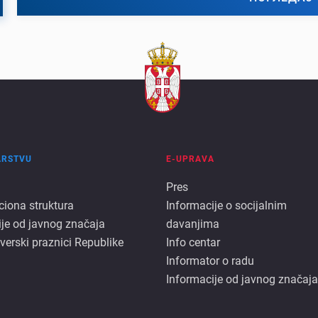
ARSTVU
E-UPRAVA
E
Pres
ciona struktura
Informacije o socijalnim
rstvu
uprava
ije od javnog značaja
davanjima
 verski praznici Republike
Info centar
Informator o radu
Informacije od javnog značaja