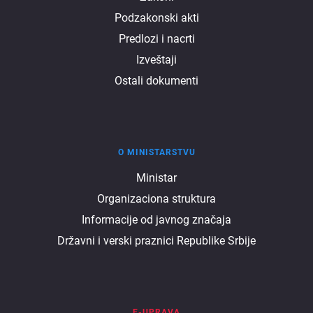
Podzakonski akti
Predlozi i nacrti
Izveštaji
Ostali dokumenti
O MINISTARSTVU
O
Ministar
Organizaciona struktura
ministarstvu
Informacije od javnog značaja
Državni i verski praznici Republike Srbije
E-UPRAVA