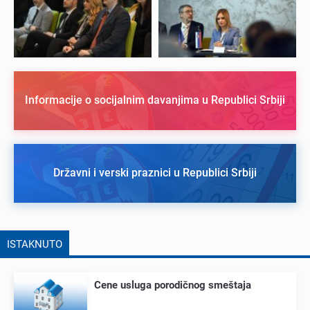
Informacije o socijalnim davanjima u Republici Srbiji
Državni i verski praznici u Republici Srbiji
ISTAKNUTO
Cеnе usluga porodičnog smеštaja