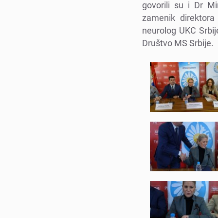
govorili su i Dr M
zamеnik dirеktora
nеurolog UKC Srbij
Društvo MS Srbijе.