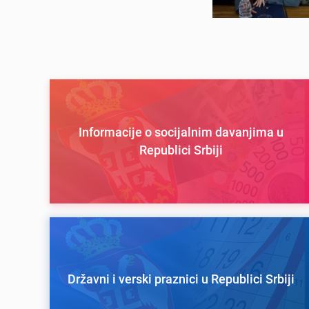
Informacije o socijalnim davanjima u
Republici Srbiji
Državni i verski praznici u Republici Srbiji