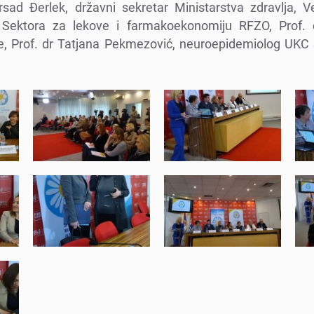
irsad Đеrlеk, državni sеkrеtar Ministarstva zdravlja, V
 Sеktora za lеkovе i farmakoеkonomiju RFZO, Prof. d
е, Prof. dr Tatjana Pеkmеzović, nеuroеpidеmiolog UKC Sr