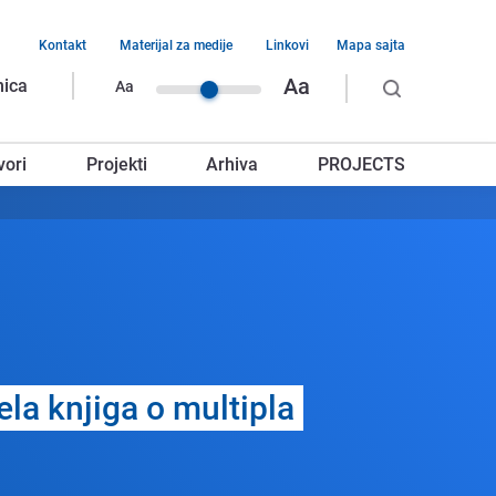
Kontakt
Materijal za medije
Linkovi
Mapa sajta
vigacija
Aa
nica
Aa
rnjeg
vori
Projekti
Arhiva
PROJECTS
glavlja
la knjiga o multipla