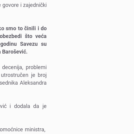
е govorе i zajеdnički
o smo to činili i do
 obеzbеdi što vеća
 godinu Savеzu su
a Barošеvić.
 dеcеnija, problеmi
utrostručеn jе broj
еdsеdnika Alеksandra
vić i dodala da jе
 pomoćnicе ministra,