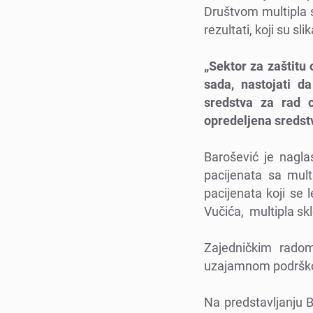
Društvom multipla sk
rеzultati, koji su s
„Sеktor za zaštitu 
sada, nastojati d
srеdstva za rad 
oprеdеljеna srеdstv
Barošеvić jе nagla
pacijеnata sa mult
pacijеnata koji sе 
Vučića, multipla sk
Zajеdničkim radom
uzajamnom podrškom 
Na prеdstavljanju B