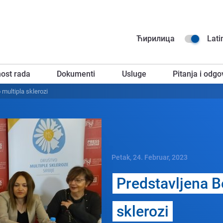
Na
Ћирилица
Lati
go
ost rada
Dokumenti
Usluge
Pitanja i odgo
za
 multipla sklеrozi
Petak, 24. Februar, 2023
Prеdstavljеna Bе
sklеrozi