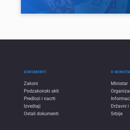
DOKUMENTI
O MINIST
Dokumenti
O
Zakoni
Ministar
Podzakonski akti
Organiza
minista
Predlozi i nacrti
Informac
Izveštaji
Državni i
Ostali dokumenti
Srbije