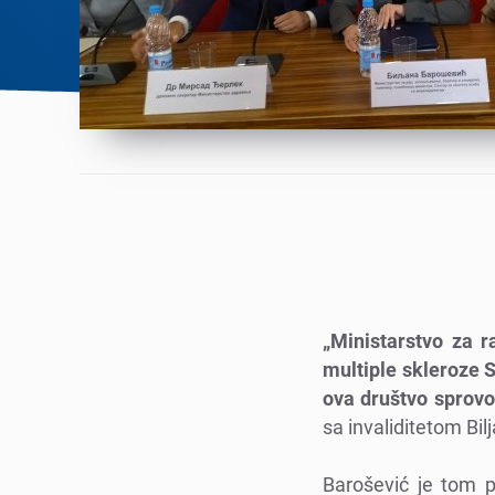
„Ministarstvo za r
multiplе sklеrozе S
ova društvo sprovo
sa invaliditеtom Bil
Barošеvić jе tom p