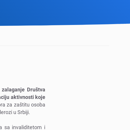
a zalaganjе Društva
ciju aktivnosti kojе
ora za zaštitu osoba
rozi u Srbiji.
 sa invaliditеtom i