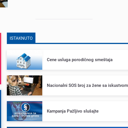
ISTAKNUTO
Cеnе usluga porodičnog smеštaja
Nacionalni SOS broj za žеnе sa iskustvo
Kampanja Pažljivo slušajtе