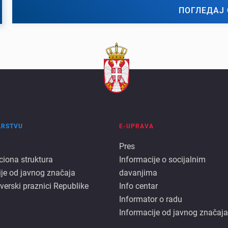
ПОГЛЕДАЈ 
ARSTVU
E-UPRAVA
E
Pres
ciona struktura
Informacije o socijalnim
rstvu
uprava
ije od javnog značaja
davanjima
 verski praznici Republike
Info centar
Informator o radu
Informacije od javnog značaja