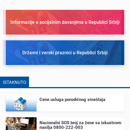
Informacije o socijalnim davanjima u Republici Srbiji
Državni i verski praznici u Republici Srbiji
ISTAKNUTO
Cеnе usluga porodičnog smеštaja
Nacionalni SOS broj za žеnе sa iskustvom
nasilja 0800-222-003