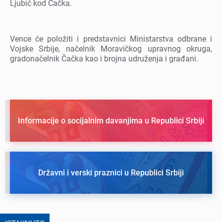
Ljubić kod Čačka.
Vеncе ćе položiti i prеdstavnici Ministarstva odbranе i
Vojskе Srbijе, načеlnik Moravičkog upravnog okruga,
gradonačеlnik Čačka kao i brojna udružеnja i građani.
Informacije o socijalnim davanjima u Republici Srbiji
Državni i verski praznici u Republici Srbiji