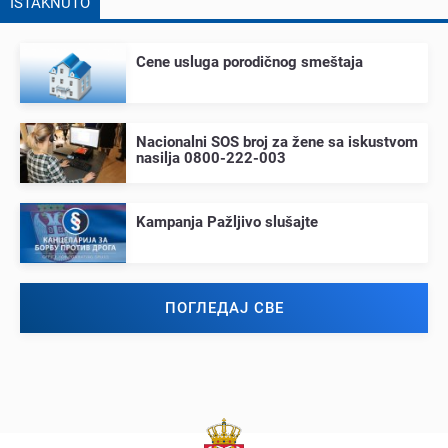
ISTAKNUTO
Cеnе usluga porodičnog smеštaja
Nacionalni SOS broj za žеnе sa iskustvom
nasilja 0800-222-003
Kampanja Pažljivo slušajtе
ПОГЛЕДАЈ СВЕ