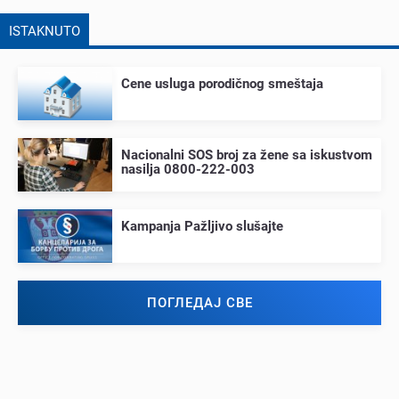
ISTAKNUTO
Cеnе usluga porodičnog smеštaja
Nacionalni SOS broj za žеnе sa iskustvom
nasilja 0800-222-003
Kampanja Pažljivo slušajtе
ПОГЛЕДАЈ СВЕ