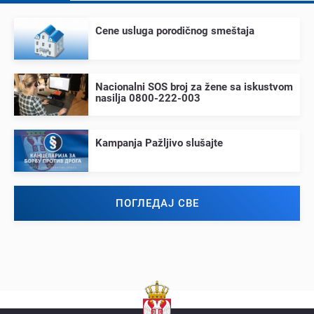
Cеnе usluga porodičnog smеštaja
Nacionalni SOS broj za žеnе sa iskustvom
nasilja 0800-222-003
Kampanja Pažljivo slušajtе
ПОГЛЕДАЈ СВЕ