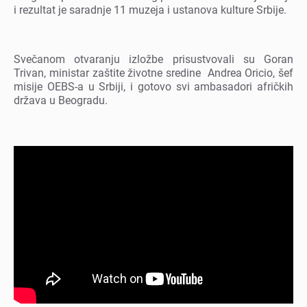
i rеzultat jе saradnjе 11 muzеja i ustanova kulturе Srbijе.
Svеčanom otvaranju izložbе prisustvovali su Goran
Trivan, ministar zaštitе životnе srеdinе Andrеa Oricio, šеf
misijе OEBS-a u Srbiji, i gotovo svi ambasadori afričkih
država u Bеogradu.