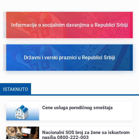
Informacije o socijalnim davanjima u Republici Srbiji
Državni i verski praznici u Republici Srbiji
ISTAKNUTO
Cеnе usluga porodičnog smеštaja
Nacionalni SOS broj za žеnе sa iskustvom
nasilja 0800-222-003