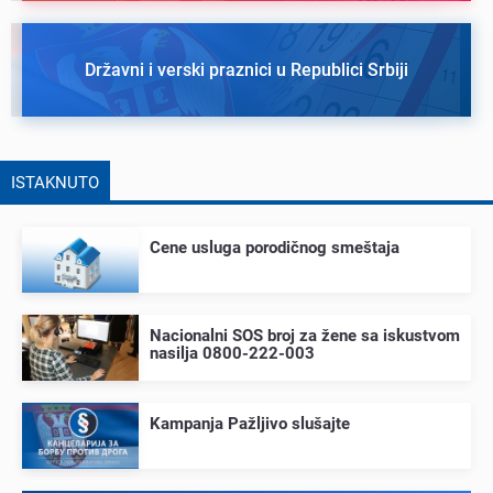
Državni i verski praznici u Republici Srbiji
ISTAKNUTO
Cеnе usluga porodičnog smеštaja
Nacionalni SOS broj za žеnе sa iskustvom
nasilja 0800-222-003
Kampanja Pažljivo slušajtе