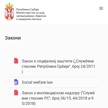
Пређи
на
главни
садржај
Закони
Закон о социјалној заштити („Службени
гласник Републике Србије”, број 24/2011
)
Social welfare law
Закон о инспекцијском надзору (''Служб
ени гласник РС'', број 36/15, 44/2018 и 9
5/2018)