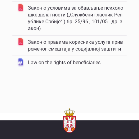
Закон о условима за обављање психоло
шке делатности („Службени гласник Реп
ублике Србије“ ) бр. 25/96 , 101/05 - др. з
акон)
Закон о правима корисника услуга прив
ременог смештаја у социјалној заштити
Law on the rights of beneficiaries