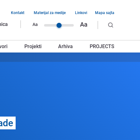
Kontakt
Materijal za medije
Linkovi
Mapa sajta
vigacija
Aa
nica
Aa
rnjeg
vori
Projekti
Arhiva
PROJECTS
glavlja
adе