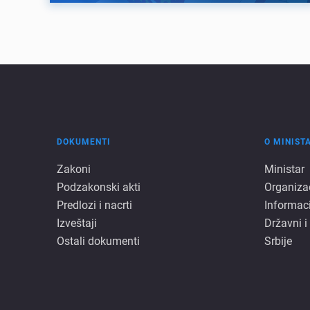
DOKUMENTI
O MINIST
Dokumenti
O
Zakoni
Ministar
Podzakonski akti
Organiza
minista
Predlozi i nacrti
Informac
Izveštaji
Državni i
Ostali dokumenti
Srbije