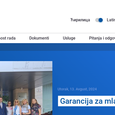
Na
Ћирилица
Lati
go
ost rada
Dokumenti
Usluge
Pitanja i odgo
za
Utorak, 13. Avgust, 2024
Garancija za ml