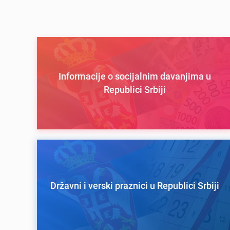
Informacije o socijalnim davanjima u
Republici Srbiji
Državni i verski praznici u Republici Srbiji