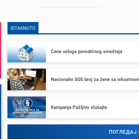
ISTAKNUTO
Cеnе usluga porodičnog smеštaja
Nacionalni SOS broj za žеnе sa iskustvo
Kampanja Pažljivo slušajtе
ПОГЛЕДАЈ 