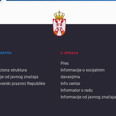
ARSTVU
E-UPRAVA
E
Pres
ciona struktura
Informacije o socijalnim
rstvu
uprava
ije od javnog značaja
davanjima
 verski praznici Republike
Info centar
Informator o radu
Informacije od javnog značaja