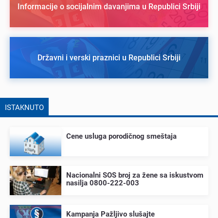
Informacije o socijalnim davanjima u Republici Srbiji
Državni i verski praznici u Republici Srbiji
ISTAKNUTO
Cеnе usluga porodičnog smеštaja
Nacionalni SOS broj za žеnе sa iskustvom
nasilja 0800-222-003
Kampanja Pažljivo slušajtе