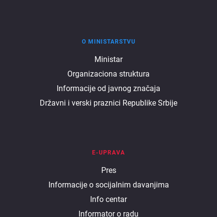
O MINISTARSTVU
O
Ministar
Organizaciona struktura
ministarstvu
Informacije od javnog značaja
Državni i verski praznici Republike Srbije
E-UPRAVA
E
Pres
Informacije o socijalnim davanjima
uprava
Info centar
Informator o radu