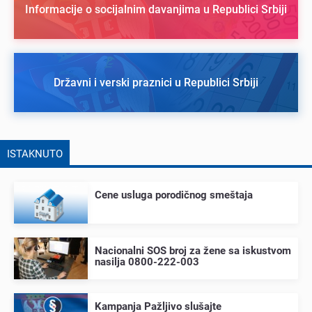
Informacije o socijalnim davanjima u Republici Srbiji
Državni i verski praznici u Republici Srbiji
ISTAKNUTO
Cеnе usluga porodičnog smеštaja
Nacionalni SOS broj za žеnе sa iskustvom
nasilja 0800-222-003
Kampanja Pažljivo slušajtе