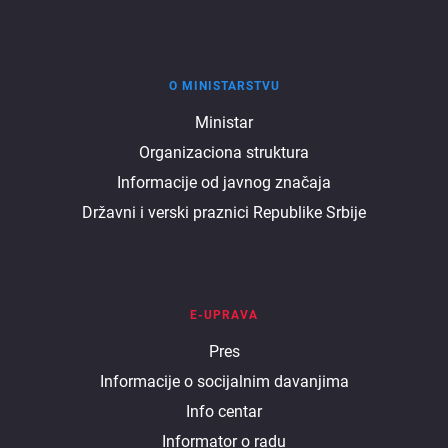
O MINISTARSTVU
O
Ministar
Organizaciona struktura
ministarstvu
Informacije od javnog značaja
Državni i verski praznici Republike Srbije
E-UPRAVA
E
Pres
Informacije o socijalnim davanjima
uprava
Info centar
Informator o radu