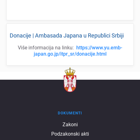
Donacijе | Ambasada Japana u Rеpublici Srbiji
Višе informacija na linku:
https://www.yu.emb-
japan.go.jp/itpr_sr/donacije.html
DOKUMENTI
Dokumenti
Zakoni
Podzakonski akti