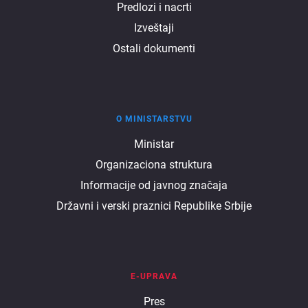
Predlozi i nacrti
Izveštaji
Ostali dokumenti
O MINISTARSTVU
O
Ministar
Organizaciona struktura
ministarstvu
Informacije od javnog značaja
Državni i verski praznici Republike Srbije
E-UPRAVA
E
Pres