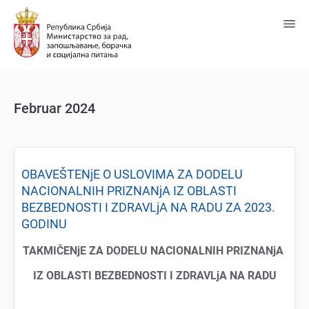
Predji
na
glavni
sadržaj
Februar 2024
OBAVEŠTENjE O USLOVIMA ZA DODELU
NACIONALNIH PRIZNANjA IZ OBLASTI
BEZBEDNOSTI I ZDRAVLjA NA RADU ZA 2023.
GODINU
TAKMIČENjE ZA DODELU NACIONALNIH PRIZNANjA
IZ OBLASTI BEZBEDNOSTI I ZDRAVLjA NA RADU