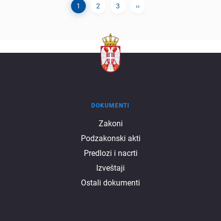
Current
1
Page
2
Page
3
Next
››
Pagination
page
page
DOKUMENTI
Dokumenti
Zakoni
Podzakonski akti
Predlozi i nacrti
Izveštaji
Ostali dokumenti