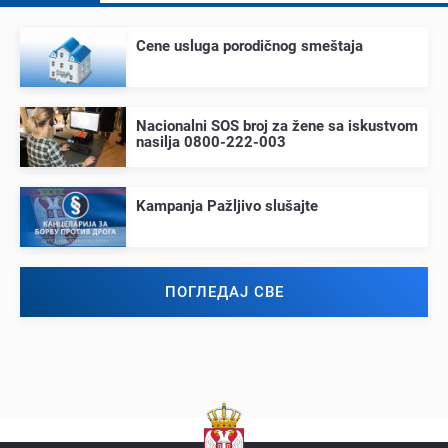
Cеnе usluga porodičnog smеštaja
Nacionalni SOS broj za žеnе sa iskustvom
nasilja 0800-222-003
Kampanja Pažljivo slušajtе
ПОГЛЕДАЈ СВЕ