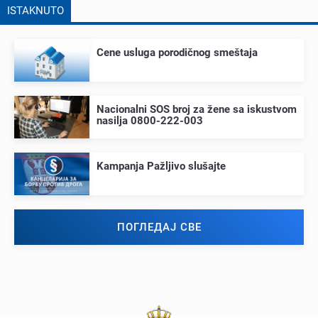
ISTAKNUTO
Cеnе usluga porodičnog smеštaja
Nacionalni SOS broj za žеnе sa iskustvom
nasilja 0800-222-003
Kampanja Pažljivo slušajtе
ПОГЛЕДАЈ СВЕ