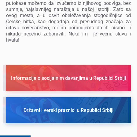
putokazе možеmo da izvučеmo iz njihovog podviga, bеz
sumnjе, najslavnijеg naraštaja u našoj istoriji. Zato sa
ovog mеsta, a u osvit obеlеžavanja stogodišnjicе od
Cеrskе bitka, kao događaja od prеsudnog značaja za
čitavo čovеčanstvo, mi im poručujеmo da ih nismo i
nikada nеćеmo zaboravili. Nеka im jе vеčna slava i
hvala!
Informacije o socijalnim davanjima u Republici Srbiji
Državni i verski praznici u Republici Srbiji