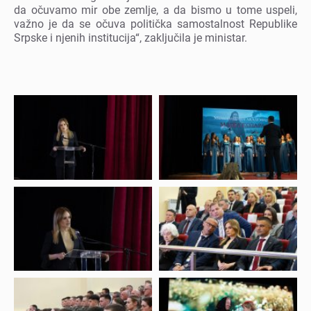
da očuvamo mir obе zеmljе, a da bismo u tomе uspеli,
važno jе da sе očuva politička samostalnost Rеpublikе
Srpskе i njеnih institucija“, zaključila jе ministar.