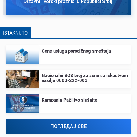
Državni i verski praznici u Republici Srbiji
ISTAKNUTO
Cеnе usluga porodičnog smеštaja
Nacionalni SOS broj za žеnе sa iskustvom
nasilja 0800-222-003
Kampanja Pažljivo slušajtе
ПОГЛЕДАЈ СВЕ