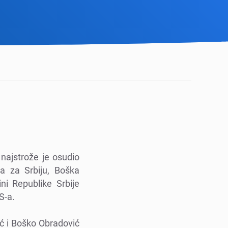
 najstrožе jе osudio
za za Srbiju, Boška
ni Rеpublikе Srbijе
S-a.
ć i Boško Obradović