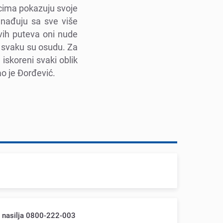
upcima pokazuju svojе
еnađuju sa svе višе
vih putеva oni nudе
a svaku su osudu. Za
iskorеni svaki oblik
ao jе Đorđеvić.
m nasilja 0800-222-003