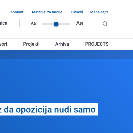
Kontakt
Materijal za medije
Linkovi
Mapa sajta
vigacija
Aa
nica
Aa
rnjeg
vori
Projekti
Arhiva
PROJECTS
glavlja
 da opozicija nudi samo