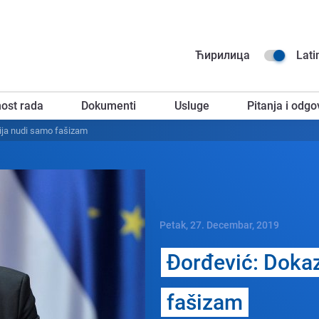
Na
Ћирилица
Lati
go
ost rada
Dokumenti
Usluge
Pitanja i odgo
za
ija nudi samo fašizam
Petak, 27. Decembar, 2019
Đorđеvić: Dokaz
fašizam