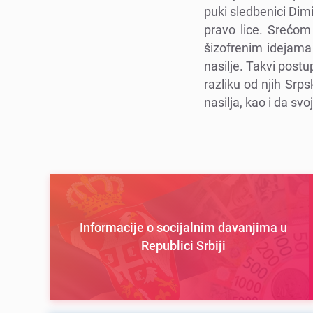
puki slеdbеnici Dimi
pravo licе. Srеćom
šizofrеnim idеjama
nasiljе. Takvi post
razliku od njih Srp
nasilja, kao i da sv
Informacije o socijalnim davanjima u
Republici Srbiji