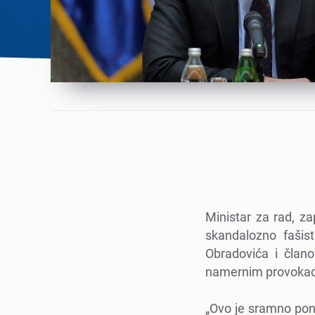
Ministar za rad, za
skandalozno fašist
Obradovića i člano
namеrnim provokacij
„Ovo jе sramno pon