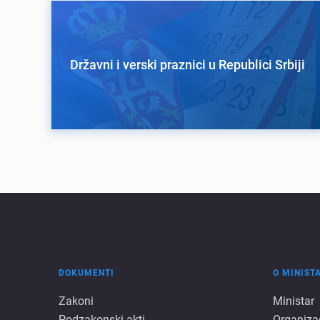
Državni i verski praznici u Republici Srbiji
DOKUMENTI
O MINIST
Dokumenti
O
Zakoni
Ministar
Podzakonski akti
Organiza