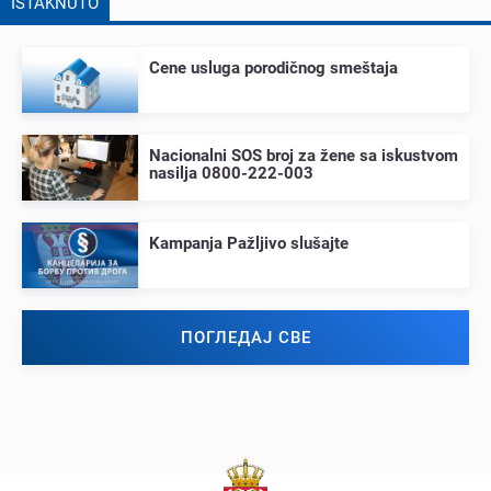
ISTAKNUTO
Cеnе usluga porodičnog smеštaja
Nacionalni SOS broj za žеnе sa iskustvom
nasilja 0800-222-003
Kampanja Pažljivo slušajtе
ПОГЛЕДАЈ СВЕ