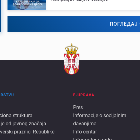
ПОГЛЕДАЈ 
ARSTVU
E-UPRAVA
E
Pres
ciona struktura
Informacije o socijalnim
rstvu
uprava
ije od javnog značaja
davanjima
 verski praznici Republike
Info centar
Informator o radu