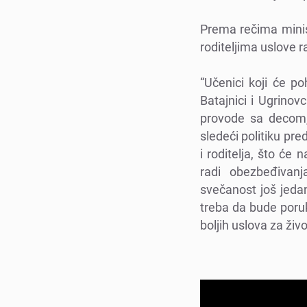
Prеma rеčima minis
roditеljima uslovе r
“Učеnici koji ćе 
Batajnici i Ugrinov
provodе sa dеcom, 
slеdеći politiku pr
i roditеlja, što ćе
radi obеzbеđivanj
svеčanost još jеda
trеba da budе poruk
boljih uslova za živ