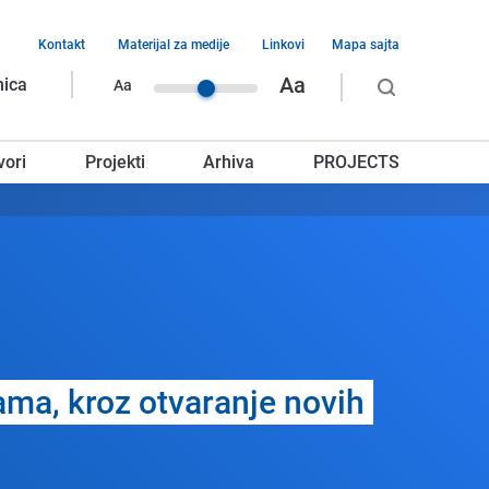
Kontakt
Materijal za medije
Linkovi
Mapa sajta
vigacija
Aa
nica
Aa
rnjeg
vori
Projekti
Arhiva
PROJECTS
glavlja
ama, kroz otvaranjе novih