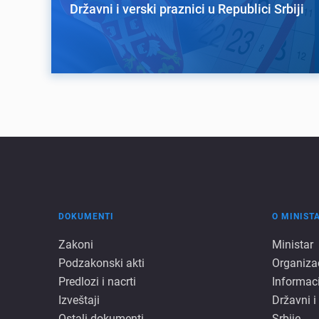
Državni i verski praznici u Republici Srbiji
DOKUMENTI
O MINIST
Dokumenti
O
Zakoni
Ministar
Podzakonski akti
Organiza
minista
Predlozi i nacrti
Informac
Izveštaji
Državni i
Ostali dokumenti
Srbije