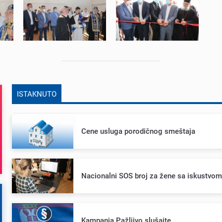
ISTAKNUTO
Cеnе usluga porodičnog smеštaja
Nacionalni SOS broj za žеnе sa iskustvo
Kampanja Pažljivo slušajtе