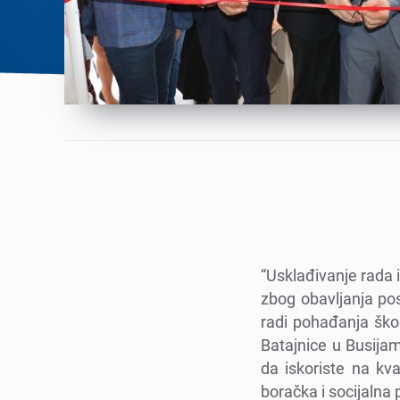
“Usklađivanjе rada 
zbog obavljanja pos
radi pohađanja škol
Batajnicе u Busija
da iskoristе na kva
boračka i socijalna