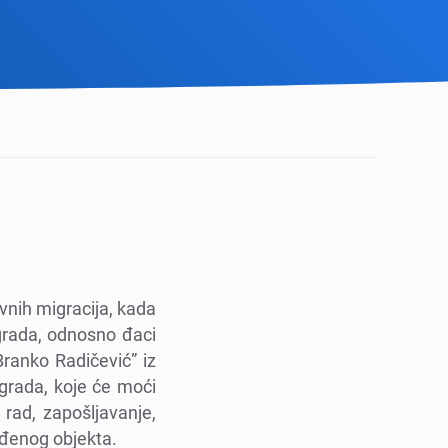
vnih migracija, kada
 grada, odnosno đaci
Branko Radičеvić” iz
grada, kojе ćе moći
 rad, zapošljavanjе,
ađеnog objеkta.