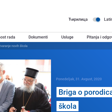
Na
Ћирилица
Lati
go
ost rada
Dokumenti
Usluge
Pitanja i odgo
za
tvaranjе novih škola
Ponedeljak, 31. Avgust, 2020
Briga o porodic
škola