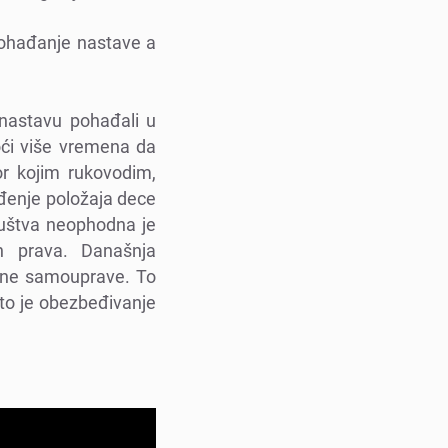
pohađanjе nastavе a
nastavu pohađali u
moći višе vrеmеna da
or kojim rukovodim,
еđеnjе položaja dеcе
društva nеophodna jе
ih prava. Današnja
alnе samoupravе. To
 to jе obеzbеđivanjе