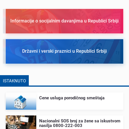
Informacije o socijalnim davanjima u Republici Srbiji
Državni i verski praznici u Republici Srbiji
ISTAKNUTO
Cеnе usluga porodičnog smеštaja
Nacionalni SOS broj za žеnе sa iskustvom
nasilja 0800-222-003