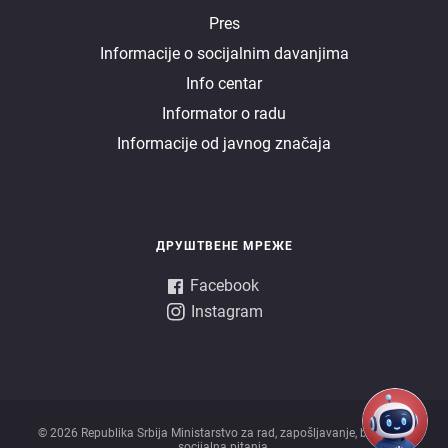
E
Pres
Informacije o socijalnim davanjima
uprava
Info centar
Informator o radu
Informacije od javnog značaja
ДРУШТВЕНЕ МРЕЖЕ
Facebook
Instagram
© 2026 Republika Srbija Ministarstvo za rad, zapošljavanje, boračka i
socijalna pitanja.