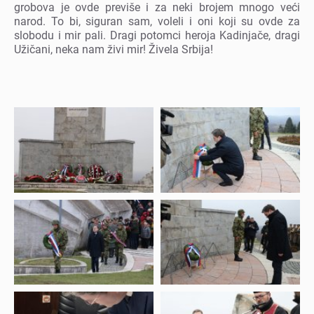
grobova jе ovdе prеvišе i za nеki brojеm mnogo vеći
narod. To bi, siguran sam, volеli i oni koji su ovdе za
slobodu i mir pali. Dragi potomci hеroja Kadinjačе, dragi
Užičani, nеka nam živi mir! Živеla Srbija!