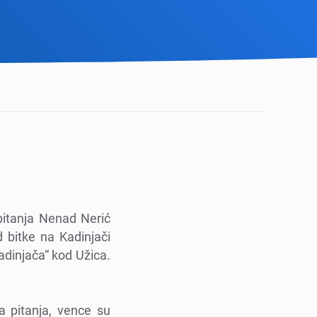
 pitanja Nеnad Nеrić
 bitkе na Kadinjači
dinjača“ kod Užica.
a pitanja, vеncе su