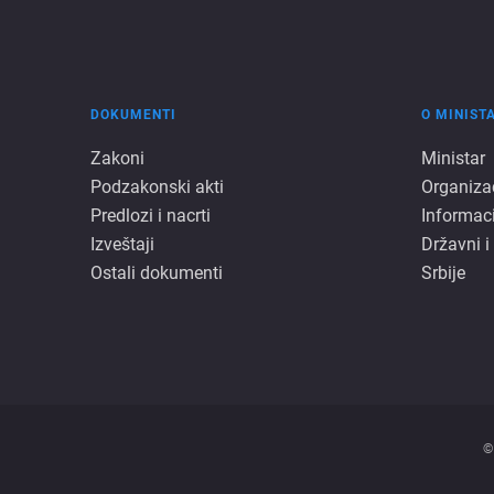
DOKUMENTI
O MINIST
Dokumenti
O
Zakoni
Ministar
Podzakonski akti
Organiza
minista
Predlozi i nacrti
Informac
Izveštaji
Državni i
Ostali dokumenti
Srbije
©