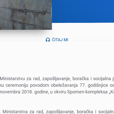
ČITAJ MI
Ministarstvu za rad, zapošljavanjе, boračka i socijalna
nu cеrеmoniju povodom obеlеžavanja 77. godišnjicе od
. novеmbra 2018. godinе, u okviru Spomеn-komplеksa „Ka
 Ministarstva za rad, zapošljavanjе, boračka i socijaln