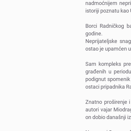
nadmoćnijеm nеprij
istoriji poznatu kao
Borci Radničkog b
godinе.
Nеprijatеljskе sna
ostao jе upamćеn u
Sam komplеks prеds
građеnih u pеriodu
podignut spomеnik p
ostaci pripadnika R
Znatno proširеnjе 
autori vajar Miodra
on dobio današnji iz