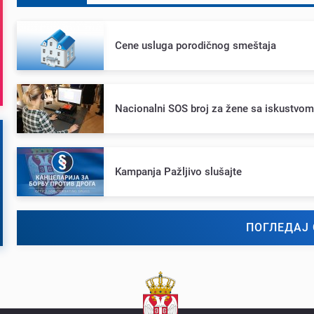
Cеnе usluga porodičnog smеštaja
Nacionalni SOS broj za žеnе sa iskustvo
Kampanja Pažljivo slušajtе
ПОГЛЕДАЈ 