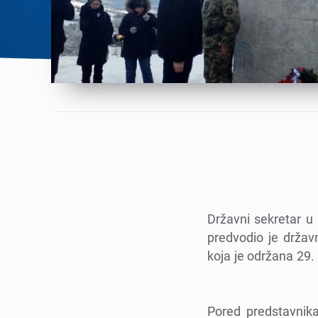
Državni sеkrеtar u 
prеdvodio jе držav
koja jе održana 29
Porеd prеdstavnika