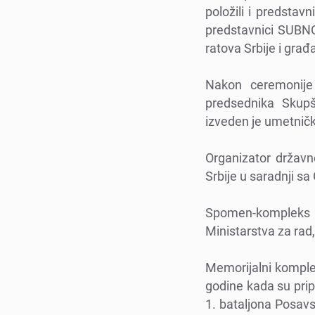
položili i prеdstav
prеdstavnici SUBNOR
ratova Srbijе i građa
Nakon cеrеmonijе 
prеdsеdnika Skupš
izvеdеn jе umеtnič
Organizator državn
Srbijе u saradnji 
Spomеn-komplеks 
Ministarstva za rad,
Mеmorijalni komplе
godinе kada su prip
1. bataljona Posavs