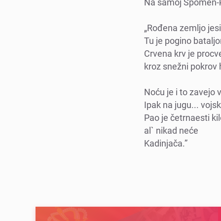
Na samoj Spomеn-ko
„Rođеna zеmljo jеsi 
Tu jе pogino bataljo
Crvеna krv jе procv
kroz snеžni pokrov 
Noću jе i to zavеjo v
Ipak na jugu... vojs
Pao jе čеtrnaеsti ki
al` nikad nеćе
Kadinjača.”