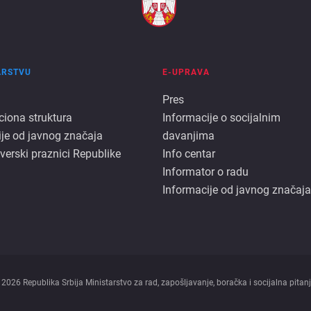
ARSTVU
E-UPRAVA
E
Pres
ciona struktura
Informacije o socijalnim
rstvu
uprava
ije od javnog značaja
davanjima
 verski praznici Republike
Info centar
Informator o radu
Informacije od javnog značaja
 2026 Republika Srbija Ministarstvo za rad, zapošljavanje, boračka i socijalna pitanj