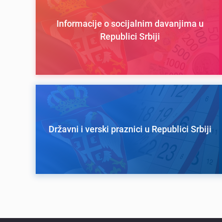
Informacije o socijalnim davanjima u
Republici Srbiji
Državni i verski praznici u Republici Srbiji