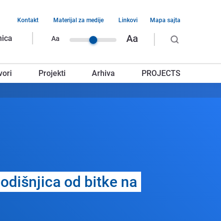
Kontakt
Materijal za medije
Linkovi
Mapa sajta
vigacija
Aa
nica
Aa
rnjeg
vori
Projekti
Arhiva
PROJECTS
glavlja
odišnjica od bitkе na