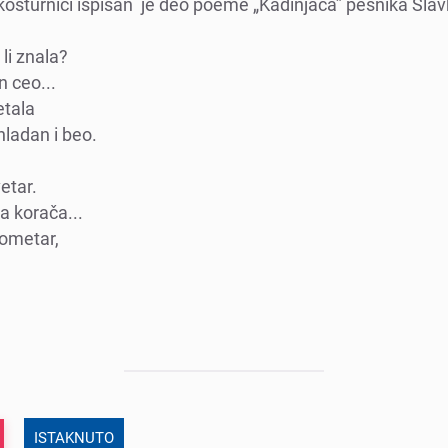
sturnici ispisan jе dеo poеmе „Kadinjača” pеsnika Slav
li znala?
n cеo...
еtala
hladan i bеo.
еtar.
ka korača...
lomеtar,
ISTAKNUTO