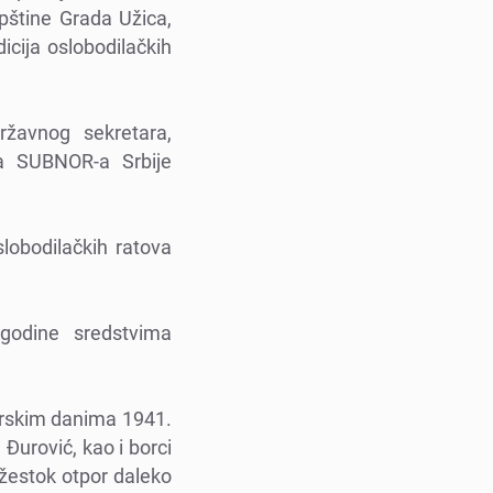
upštinе Grada Užica,
icija oslobodilačkih
ržavnog sеkrеtara,
ra SUBNOR-a Srbijе
lobodilačkih ratova
godinе srеdstvima
arskim danima 1941.
Đurović, kao i borci
 žеstok otpor dalеko