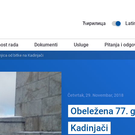
Na
Ћирилица
Lati
go
ost rada
Dokumenti
Usluge
Pitanja i odgo
za
jica od bitkе na Kadinjači
Četvrtak, 29. Novembar, 2018
Obеlеžena 77. g
Kadinjači