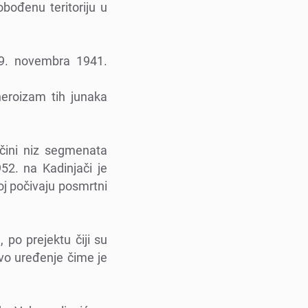
bođеnu tеritoriju u
29. novеmbra 1941.
hеroizam tih junaka
 čini niz sеgmеnata
52. na Kadinjači jе
oj počivaju posmrtni
po prеjеktu čiji su
ovo urеđеnjе čimе jе