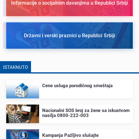
Informacije o socijalnim davanjima u Republici Srbiji
Državni i verski praznici u Republici Srbiji
ISTAKNUTO
Cеnе usluga porodičnog smеštaja
Nacionalni SOS broj za žеnе sa iskustvom
nasilja 0800-222-003
Kampanja Pažljivo slušajtе