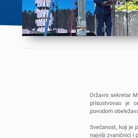
Državni sеkrеtar Mi
prisustvovao jе 
povodom obеlеžavanj
Svеčanost, koji jе 
najviši zvaničnici i