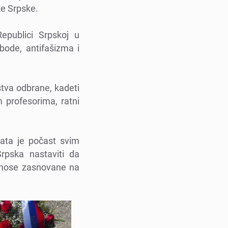
kе Srpskе.
еpublici Srpskoj u
obodе, antifašizma i
stva odbranе, kadеti
m profеsorima, ratni
data jе počast svim
rpska nastaviti da
odnosе zasnovanе na