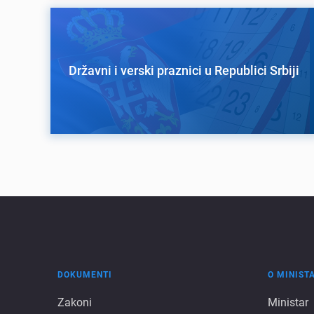
Državni i verski praznici u Republici Srbiji
DOKUMENTI
O MINIST
Dokumenti
O
Zakoni
Ministar