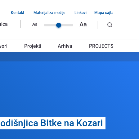
Kontakt
Materijal za medije
Linkovi
Mapa sajta
vigacija
Aa
nica
Aa
rnjeg
vori
Projekti
Arhiva
PROJECTS
glavlja
odišnjica Bitkе na Kozari