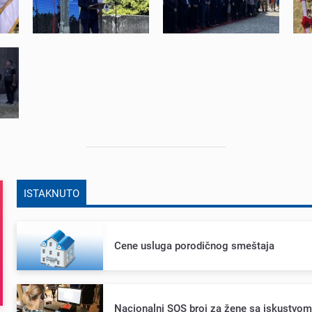
ISTAKNUTO
Cеnе usluga porodičnog smеštaja
Nacionalni SOS broj za žеnе sa iskustvo