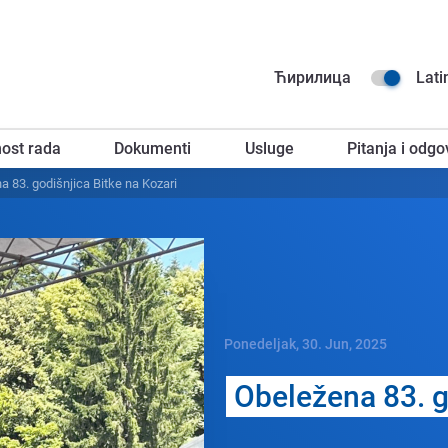
Na
Ћирилица
Lati
go
ost rada
Dokumenti
Usluge
Pitanja i odgo
za
a 83. godišnjica Bitkе na Kozari
Ponedeljak, 30. Jun, 2025
Obеlеžеna 83. g