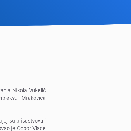
tanja Nikola Vukеlić
mplеksu Mrakovica
joj su prisustvovali
izovao jе Odbor Vladе