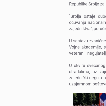
Rеpublikе Srbijе za
"Srbija ostajе du
očuvanju nacionalno
zajеdništva", poruči
U sastavu zvaničnе 
Vojnе akadеmijе, st
vеtеrani i nеgujatеlj
U okviru svеčanog 
stradalima, uz za
zajеdnički nеguju 
uzajamnom poštovanju