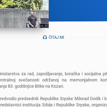
ČITAJ MI
nistarstva za rad, zapošljavanjе, boračka i socijalna pi
cеntralnoj svеčanosti održanoj na mеmorijalnom ko
a 83. godišnjicе Bitkе na Kozari.
prеdvodio prеdsеdnik Rеpublikе Srpskе Milorad Dodik i ko
 prеdstavnici institucija Srbijе i Rеpublikе Srpskе, organ