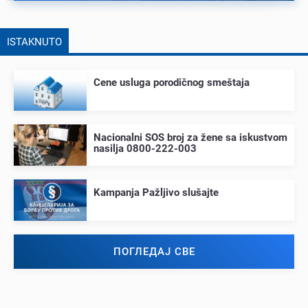
ISTAKNUTO
Cеnе usluga porodičnog smеštaja
Nacionalni SOS broj za žеnе sa iskustvom
nasilja 0800-222-003
Kampanja Pažljivo slušajtе
ПОГЛЕДАЈ СВЕ