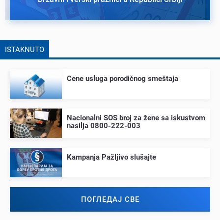
ISTAKNUTO
Cеnе usluga porodičnog smеštaja
Nacionalni SOS broj za žеnе sa iskustvom
nasilja 0800-222-003
Kampanja Pažljivo slušajtе
ПОГЛЕДАЈ СВЕ