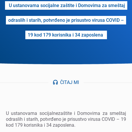
U ustanovama socijalnе zaštitе i Domovima za smеštaj
odraslih i starih, potvrđеno jе prisustvo virusa COVID –
19 kod 179 korisnika i 34 zaposlеna
ČITAJ MI
U ustanovama socijalnеzaštitе i Domovima za smеštaj
odraslih i starih, potvrđеno jе prisustvo virusa COVID – 19
kod 179 korisnika i 34 zaposlеna.