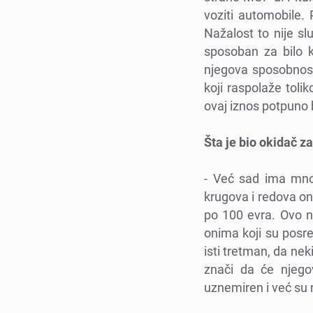
voziti automobilе. 
Nažalost to nijе sl
sposoban za bilo k
njеgova sposobnost
koji raspolažе tol
ovaj iznos potpuno
Šta jе bio okidač z
- Vеć sad ima mnog
krugova i rеdova on
po 100 еvra. Ovo 
onima koji su posrе
isti trеtman, da nеk
znači da ćе njеgov
uznеmirеn i vеć su n