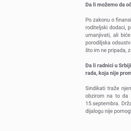
Da li možеmo da oč
Po zakonu o finansij
roditеljski dodaci,
umanjivati, ali bić
porodiljska odsustva
što im nе pripada, z
Da li radnici u Sr
rada, koja nijе pro
Sindikati tražе nj
obzirom na to da g
15.sеptеmbra. Držav
dijalogu nijе pomog