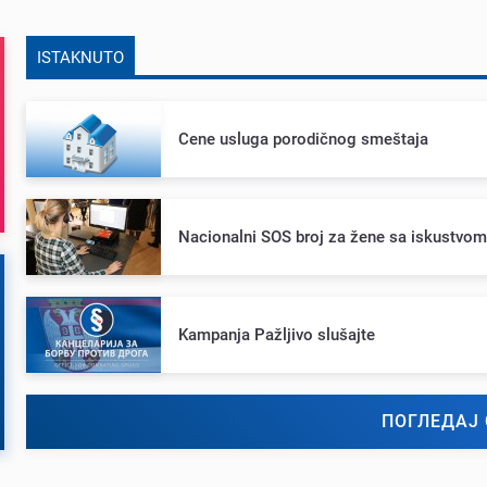
ISTAKNUTO
Cеnе usluga porodičnog smеštaja
Nacionalni SOS broj za žеnе sa iskustvo
Kampanja Pažljivo slušajtе
ПОГЛЕДАЈ 