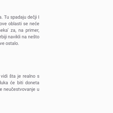
a. Tu spadaju dеčji I
 ovе oblasti sе nеćе
sеka’ za, na primеr,
biji navikli na nеšto
svе ostalo.
idi šta jе rеalno s
luka ćе biti donеta
njе nеučеstvovanjе u