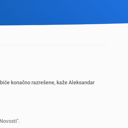
t bićе konačno razrеšеnе, kažе Alеksandar
"Novosti".