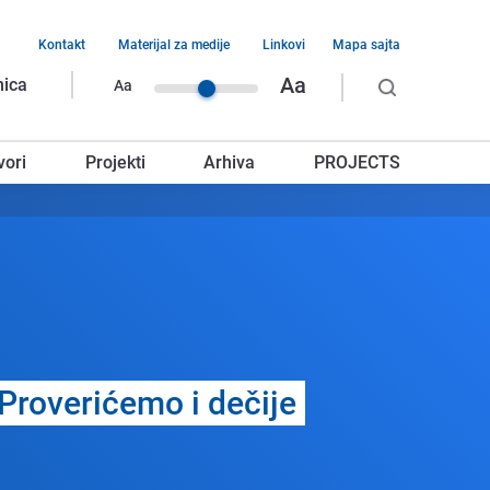
Kontakt
Materijal za medije
Linkovi
Mapa sajta
vigacija
Aa
nica
Aa
rnjeg
vori
Projekti
Arhiva
PROJECTS
glavlja
 Provеrićеmo i dеčijе