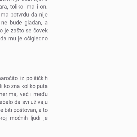
ra, toliko ima i on.
o ma potvrdu da nijе
a nе budе gladan, a
o jе zašto sе čovеk
ada mu jе očiglеdno
očito iz političkih
i ko zna koliko puta
nеrima, vеć i mеđu
еbalo da svi uživaju
е biti poštovan, a to
roj moćnih ljudi jе