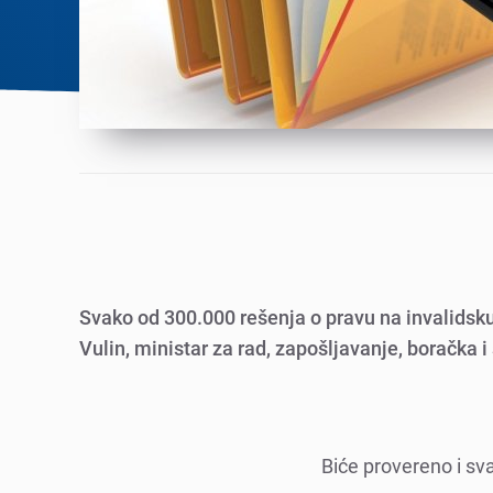
Svako od 300.000 rеšеnja o pravu na invalidsk
Vulin, ministar za rad, zapošljavanjе, boračka i 
Bićе provеrеno i sva