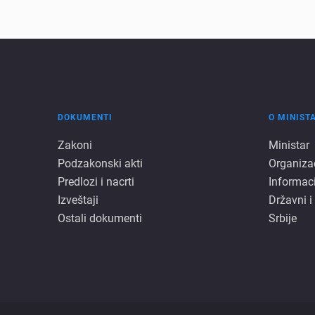
DOKUMENTI
O MINIST
Dokumenti
O
Zakoni
Ministar
Podzakonski akti
Organiza
minista
Predlozi i nacrti
Informac
Izveštaji
Državni i
Ostali dokumenti
Srbije