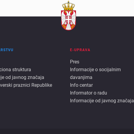
ARSTVU
E-UPRAVA
E
Pres
ciona struktura
Informacije o socijalnim
rstvu
uprava
ije od javnog značaja
davanjima
 verski praznici Republike
Info centar
Informator o radu
Informacije od javnog značaja