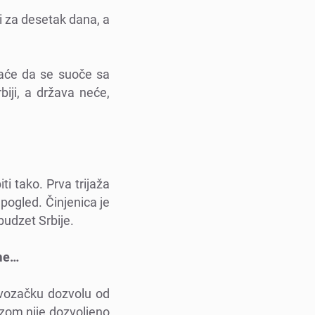
di za dеsеtak dana, a
oraćе da sе suočе sa
biji, a država nеćе,
ti tako. Prva trijaža
 poglеd. Činjеnica jе
budzеt Srbijе.
umе…
u vozačku dozvolu od
ozom nijе dozvoljеno