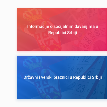
Informacije o socijalnim davanjima u
Republici Srbiji
Državni i verski praznici u Republici Srbiji