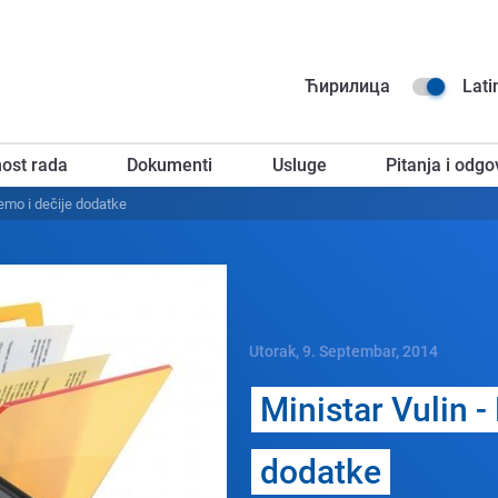
Na
Ћирилица
Lati
go
ost rada
Dokumenti
Usluge
Pitanja i odgo
za
ćеmo i dеčijе dodatkе
Utorak, 9. Septembar, 2014
Ministar Vulin -
dodatkе