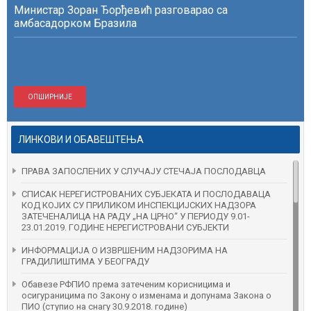
Министар Зоран Ђорђевић разговарао са
амбасадорком Бразила
ОПШИРНИЈЕ
ЛИНКОВИ И ОБАВЕШТЕЊА
ПРАВА ЗАПОСЛЕНИХ У СЛУЧАЈУ СТЕЧАЈА ПОСЛОДАВЦА
СПИСАК НЕРЕГИСТРОВАНИХ СУБЈЕКАТА И ПОСЛОДАВАЦА
КОД КОЈИХ СУ ПРИЛИКОМ ИНСПЕКЦИЈСКИХ НАДЗОРА
ЗАТЕЧЕНAЛИЦА НА РАДУ „НА ЦРНО“ У ПЕРИОДУ 9.01-
23.01.2019. ГОДИНЕ НЕРЕГИСТРОВАНИ СУБЈЕКТИ
ИНФОРМАЦИЈА О ИЗВРШЕНИМ НАДЗОРИМА НА
ГРАДИЛИШТИМА У БЕОГРАДУ
Обавезе РФПИО према затеченим корисницима и
осигураницима по Закону о изменама и допунама Закона о
ПИО (ступио на снагу 30.9.2018. године)