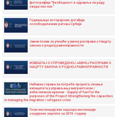
фотографија "Безбедност и здравље на раду
свуда око нас"
Годишњицe историјских догађаја
ослободилачких ратова Србије
Јавни позив за учешће у јавној расправи о Нацрту
закона о родној равноправности
ИЗВЕШТАЈ О СПРОВЕДЕНОЈ ЈАВНОЈ РАСПРАВИ О
НАЦРТУ ЗАКОНА О РОДНОЈ РАВНОПРАВНОСТИ
Набавка горива за потребе пројекта Јачање
капацитета у управљању мигрантском /
избегличком кризом - Supply of fuel for the
purposes of the Project Strengthening the capacities
in managing the migration / refugees crisis
План инспекцијских надзора инспекције
социјалне заштите за 2019. годину