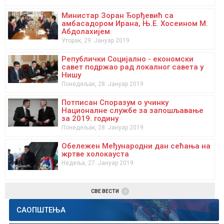
Социјални профил општина
Министар Зоран Ђорђевић са
Заштита деце од злостављања и занемаривања
амбасадором Ирана, Њ.Е. Хосеином М.
Абдолахијем
Водич кроз права особа са инвалидитетом
Уторак, 29. Јануар 2019
Родна равноправност
Републички Социјално - економски
савет подржао рад локалног савета у
Међународна организација рада
Нишу
Понедељак, 28. Јануар 2019
Републички фонд за пензијско и инвалидско осигурање
Потписан Споразум о учинку
Влада Републике Србије
Националне службе за запошљавање
за 2019. годину
Понедељак, 28. Јануар 2019
Обележен Међународни дан сећања на
жртве холокауста
Недеља, 27. Јануар 2019
СВЕ ВЕСТИ
САОПШТЕЊА