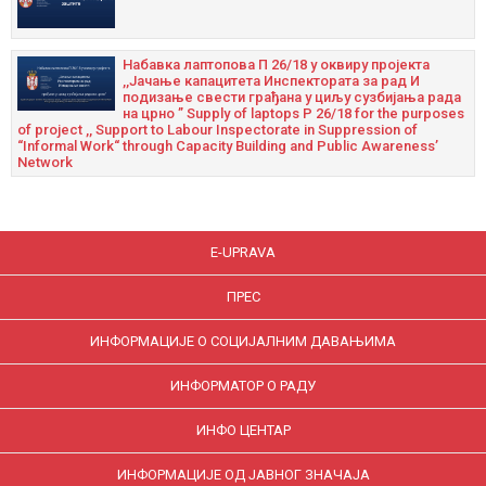
Набавка лаптопова П 26/18 у оквиру пројекта
,,Јачање капацитета Инспектората за рад И
подизање свести грађана у циљу сузбијања рада
на црно ” Supply of laptops P 26/18 for the purposes
of project ,, Support to Labour Inspectorate in Suppression of
“Informal Work“ through Capacity Building and Public Awareness’
Network
E-UPRAVA
ПРЕС
ИНФОРМАЦИЈЕ О СОЦИЈАЛНИМ ДАВАЊИМА
ИНФОРМАТОР О РАДУ
ИНФО ЦЕНТАР
ИНФОРМАЦИЈЕ ОД ЈАВНОГ ЗНАЧАЈА