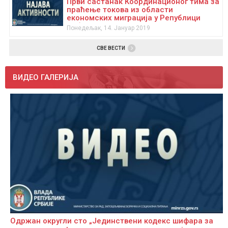
Први састанак Координационог тима за
праћење токова из области
економских миграција у Републици
Србији
Понедељак, 14. Јануар 2019
СВЕ ВЕСТИ
ВИДЕО ГАЛЕРИЈА
Одржан округли сто „Јединствени кодекс шифара за