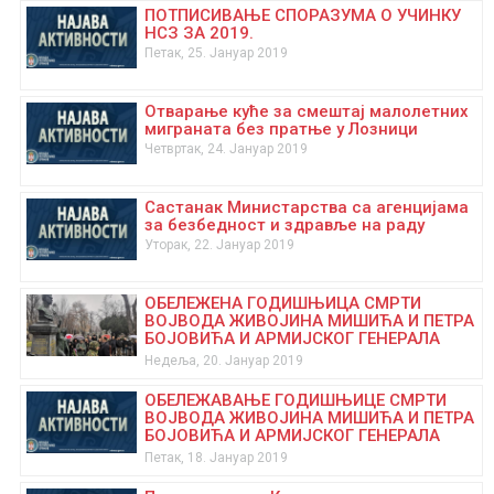
ПОТПИСИВАЊЕ СПОРАЗУМА О УЧИНКУ
НСЗ ЗА 2019.
Петак, 25. Јануар 2019
Отварање куће за смештај малолетних
миграната без пратње у Лозници
Четвртак, 24. Јануар 2019
Састанак Министарства са агенцијама
за безбедност и здравље на раду
Уторак, 22. Јануар 2019
ОБЕЛЕЖEНА ГОДИШЊИЦА СМРТИ
ВОЈВОДА ЖИВОЈИНА МИШИЋА И ПЕТРА
БОЈОВИЋА И АРМИЈСКОГ ГЕНЕРАЛА
ПАВЛА ЈУРИШИЋА ШТУРМА
Недеља, 20. Јануар 2019
ОБЕЛЕЖАВАЊЕ ГОДИШЊИЦЕ СМРТИ
ВОЈВОДА ЖИВОЈИНА МИШИЋА И ПЕТРА
БОЈОВИЋА И АРМИЈСКОГ ГЕНЕРАЛА
ПАВЛА ЈУРИШИЋА ШТУРМА
Петак, 18. Јануар 2019