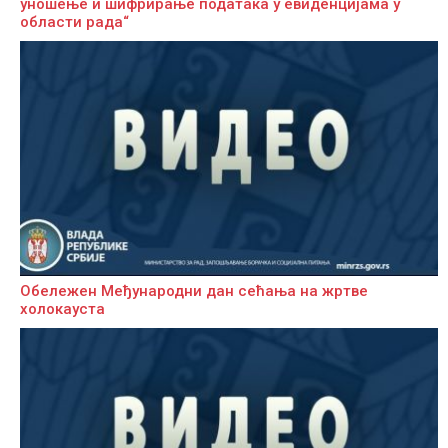
уношење и шифрирање података у евиденцијама у
области рада“
Обележен Међународни дан сећања на жртве
холокауста