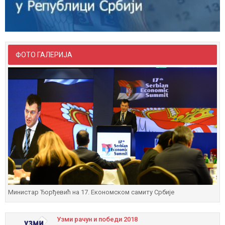
ФОТО ГАЛЕРИЈА
Министар Ђорђевић на 17. Економском самиту Србије
Узми рачун и побeди 2018