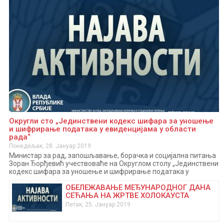
Округли сто „Јединствени кодекс шифара за уношење
и шифрирање података у евиденцијама у области
рада“
Понедељак, 28. Јануар 2019
Министар за рад, запошљавање, борачка и социјална питања
Зоран Ђорђевић учествоваће на Округлом столу „Јединствени
кодекс шифара за уношење и шифрирање података у
евиденцијама у области рада“, у среду, 30. јануара 2019.
ОБЕЛЕЖАВАЊЕ МЕЂУНАРОДНОГ ДАНА
године у Привредној комори Србије, Ресавска 13-15, Сала 1, са
СЕЋАЊА НА ЖРТВЕ ХОЛОКАУСТА
почетком у 10 часова. Поред министра Ђорђевића у уводном
делу говориће и руководилац Центра за едукацију и дуално
Петак, 25. Јануар 2019
образовање Мирјана Ковачевић, помоћник министра за
дуално и предузетничко…