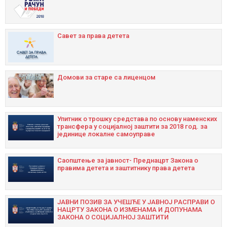
Савет за права детета
Домови за старе са лиценцом
Упитник о трошку средстава по основу наменских
трансфера у социјалној заштити за 2018 год. за
јединице локалне самоуправе
Саопштење за јавност- Преднацрт Закона о
правима детета и заштитнику права детета
ЈАВНИ ПОЗИВ ЗА УЧЕШЋЕ У ЈАВНОЈ РАСПРАВИ О
НАЦРТУ ЗАКОНА О ИЗМЕНАМА И ДОПУНАМА
ЗАКОНА О СОЦИЈАЛНОЈ ЗАШТИТИ