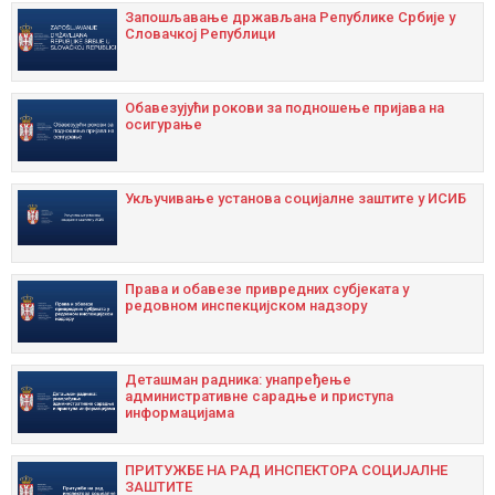
Запошљавање држављана Републике Србије у
Словачкој Републици
Oбавезујући рокови за подношење пријава на
осигурање
Укључивање установа социјалне заштите у ИСИБ
Права и обавезе привредних субјеката у
редовном инспекцијском надзору
Дeташман радника: унапрeђeњe
административнe сарадњe и приступа
информацијама
ПРИТУЖБЕ НА РАД ИНСПЕКТОРА СОЦИЈАЛНЕ
ЗАШТИТЕ