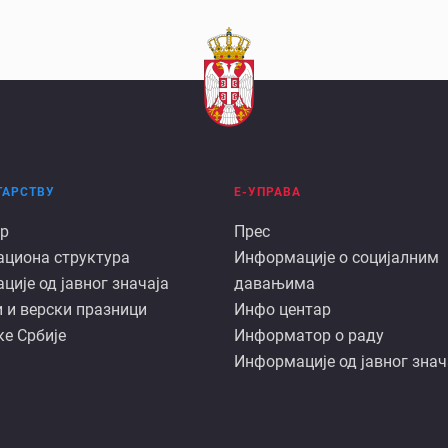
ТАРСТВУ
Е-УПРАВА
Е
р
Прес
ациона структура
Информације о социјалним
арству
управа
ије од јавног значаја
давањима
 и верски празници
Инфо центар
е Србије
Информатор о раду
Информације од јавног знач