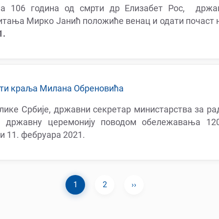
106 година од смрти др Елизабет Рос, држав
итања Мирко Јанић положиће венац и одати почаст н
1.
ти краља Милана Обреновића
лике Србије, државни секретар министарства за ра
е државну церемонију поводом обележавања 12
и 11. фебруара 2021.
Current
1
Page
2
Next
››
page
page