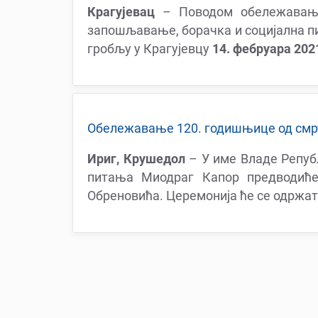
Крагујевац
– Поводом обележавања 
запошљавање, борачка и социјална п
гробљу у Крагујевцу
14. фебруара 202
Обележавање 120. годишњице од смр
Ириг, Крушедол
– У име Владе Репуб
питања Миодраг Капор предводић
Обреновића. Церемонија ће се одржат
Pagination