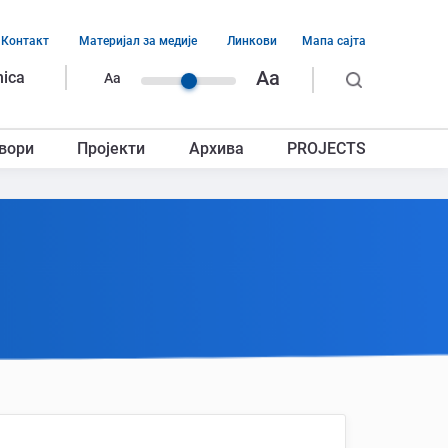
Контакт
Материјал за медије
Линкови
Мапа сајта
ација
Aa
nica
Aa
ег
вори
Пројекти
Архива
PROJECTS
авља