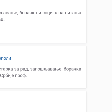
љавање, борачка и социјална питања
ц.
ополи
тарка за рад, запошљавање, борачка
Србије проф.