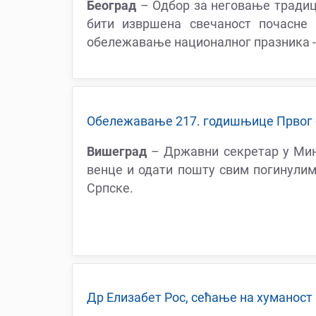
Београд
– Одбор за неговање традици
бити извршена свечаност почасне
обележавање националног празника -
Oбележавање 217. годишњице Првог с
Вишеград
– Државни секретар у Мин
венце и одати пошту свим погинулим
Српске.
Др Елизабет Рос, сећање на хуманост