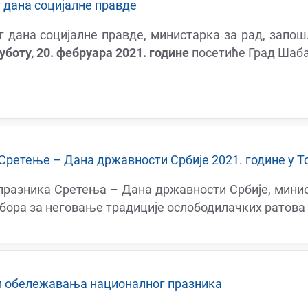
дана социјалне правде
дана социјалне правде, министарка за рад, запош
уботу, 20. фебруара 2021. године
посетиће Град Шаба
ретење – Дана државности Србије 2021. године у Т
разника Сретења – Дана државности Србије, минис
бора за неговање традиције ослободилачких ратова 
м обележавања националног празника