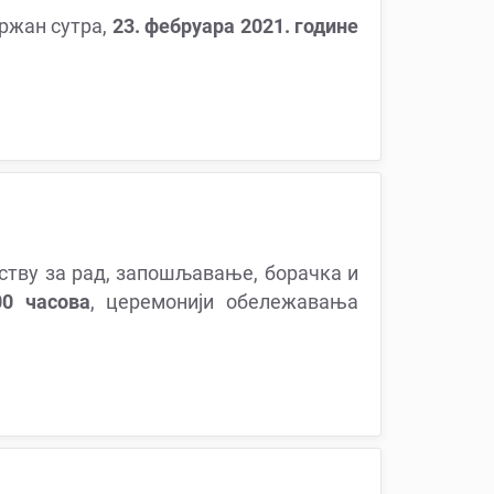
држан сутра,
23. фебруара 2021. године
ству за рад, запошљавање, борачка и
00 часова
, церемонији обележавања