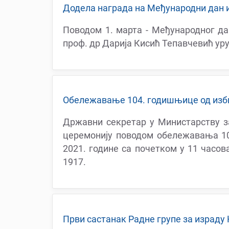
Додела награда на Међународни дан 
Поводом 1. марта - Међународног да
проф. др Дарија Кисић Тепавчевић ур
Обележавање 104. годишњице од изби
Државни секретар у Министарству з
церемонију поводом обележавања 10
2021. године са почетком у 11 часо
1917.
Први састанак Радне групе за израду