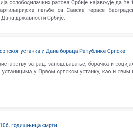
ја ослободилачких ратова Србије најављује да ће
 артиљеријске паљбе са Савске терасе Београдс
 Дана државности Србије.
рпског устанка и Дана бораца Републике Српске
истарству за рад, запошљавање, борачка и социј
 устаницима у Првом српском устанку, као и свим
 106. годишњица смрти