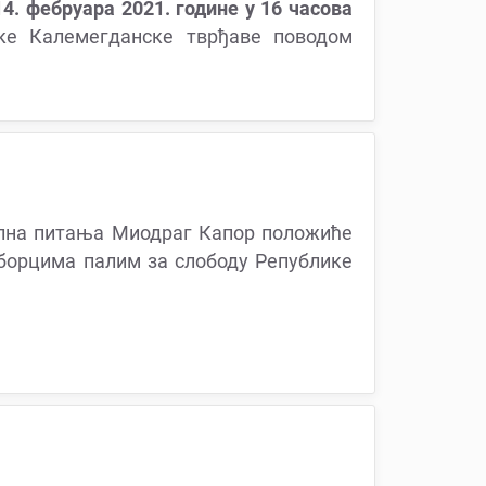
14. фебруара 2021. године у 16 часова
ке Калемегданске тврђаве поводом
ална питања Миодраг Капор положиће
 борцима палим за слободу Републике