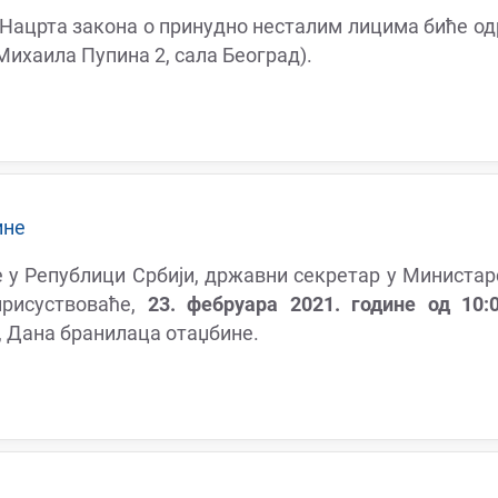
 Нацрта закона о принудно несталим лицима биће о
Михаила Пупина 2, сала Београд).
ине
 у Републици Србији, државни секретар у Mинистар
присуствоваће,
23. фебруара 2021. године од 10:
, Дана бранилаца отаџбине.