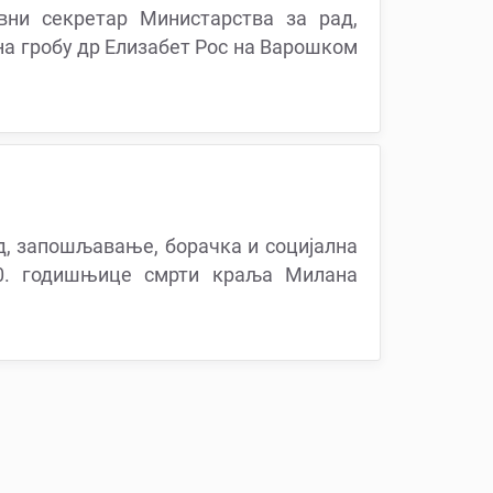
ни секретар Министарства за рад,
а гробу др Елизабет Рос на Варошком
д, запошљавање, борачка и социјална
0. годишњице смрти краља Милана