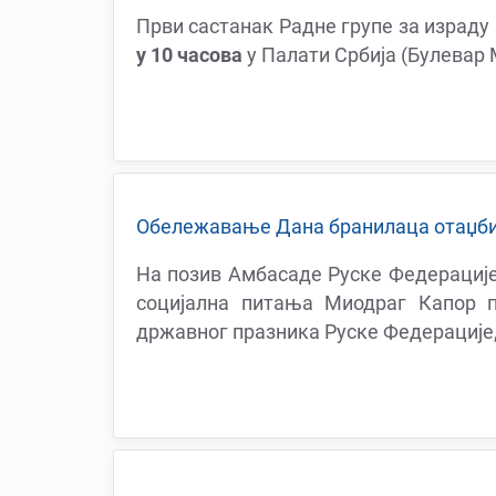
Први састанак Радне групе за израду
у 10 часова
у Палати Србија (Булевар 
Обележавање Дана бранилаца отаџб
На позив Амбасаде Руске Федерације
социјална питања Миодраг Капор 
државног празника Руске Федерације