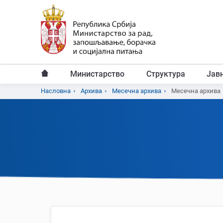
Пређи
на
главни
садржај
Министарство
Структура
Јав
Главни
Насловна
Архива
Месечна архива
Месечна архива
Breadcrumb
мени