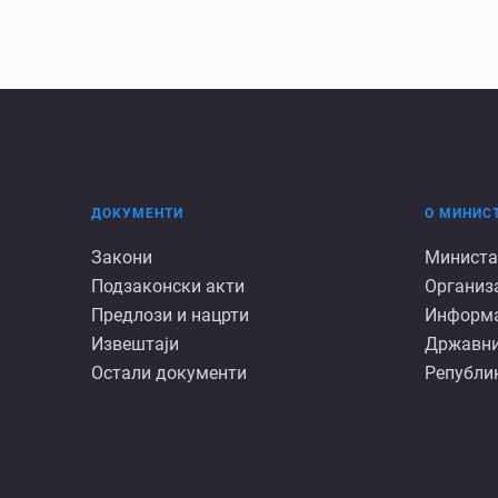
ДОКУМЕНТИ
О МИНИС
Документи
О
Закони
Министа
Подзаконски акти
Организ
минист
Предлози и нацрти
Информац
Извештаји
Државни
Остали документи
Републик