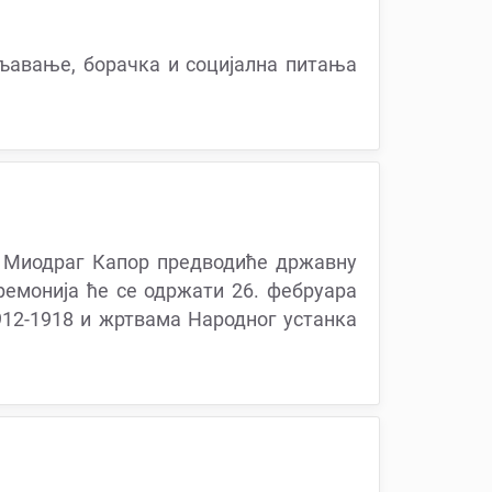
шљавање, борачка и социјална питања
а Миодраг Капор предводиће државну
емонија ће се одржати 26. фебруара
912-1918 и жртвама Народног устанка