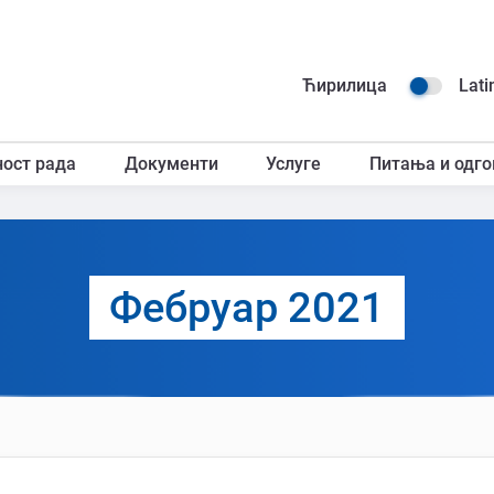
Навиг
Ћирилица
Lati
горњ
ност рада
Документи
Услуге
Питања и одго
загл
Фебруар 2021