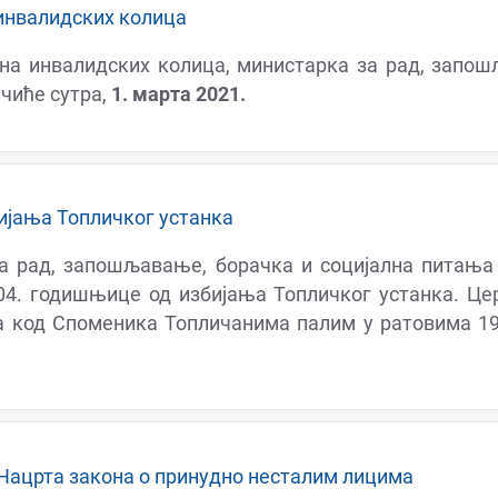
инвалидских колица
на инвалидских колица, министарка за рад, запо
учиће сутра,
1. марта 2021.
јања Топличког устанка
а рад, запошљавање, борачка и социјална питањ
4. годишњице од избијања Топличког устанка. Цер
ва код Споменика Топличанима палим у ратовима 1
 Нацрта закона о принудно несталим лицима