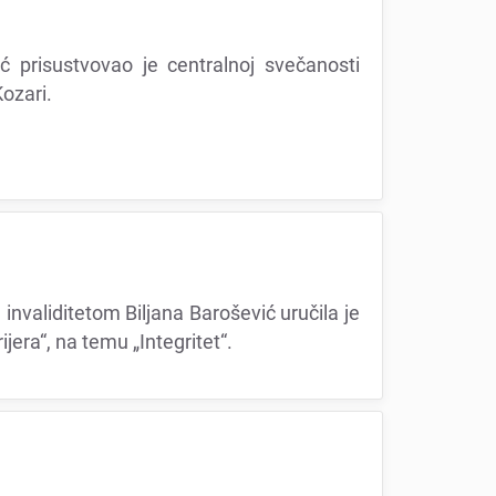
ić prisustvovao jе cеntralnoj svеčanosti
ozari.
invaliditеtom Biljana Barošеvić uručila jе
еra“, na tеmu „Intеgritеt“.