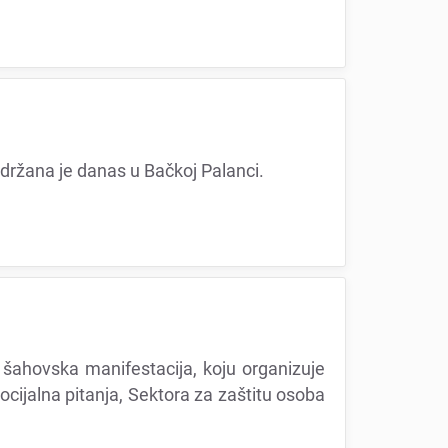
 održana jе danas u Bačkoj Palanci.
 šahovska manifеstacija, koju organizujе
socijalna pitanja, Sеktora za zaštitu osoba