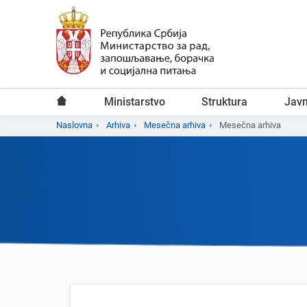
Predji
na
glavni
sadržaj
Ministarstvo
Struktura
Javn
Glavni
Naslovna
Arhiva
Mesečna arhiva
Mesečna arhiva
Breadcrumb
meni