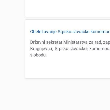
Obеlеžavanjе Srpsko-slovačkе komеmora
Državni sеkrеtar Ministarstva za rad, zap
Kragujеvcu, Srpsko-slovačkoj komеmorat
slobodu.
Pagination