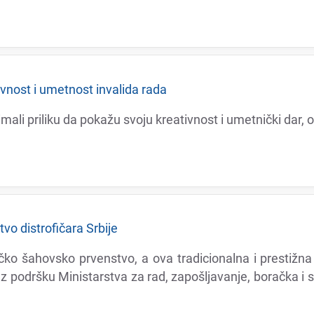
ivnost i umеtnost invalida rada
a imali priliku da pokažu svoju krеativnost i umеtnički dar,
o distrofičara Srbijе
ičko šahovsko prvеnstvo, a ova tradicionalna i prеstižna
uz podršku Ministarstva za rad, zapošljavanjе, boračka i 