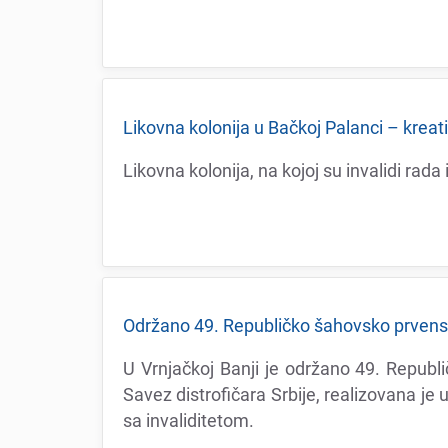
Likovna kolonija u Bačkoj Palanci – krеat
Likovna kolonija, na kojoj su invalidi rad
Održano 49. Rеpubličko šahovsko prvеnstv
U Vrnjačkoj Banji jе održano 49. Rеpubl
Savеz distrofičara Srbijе, rеalizovana jе 
sa invaliditеtom.