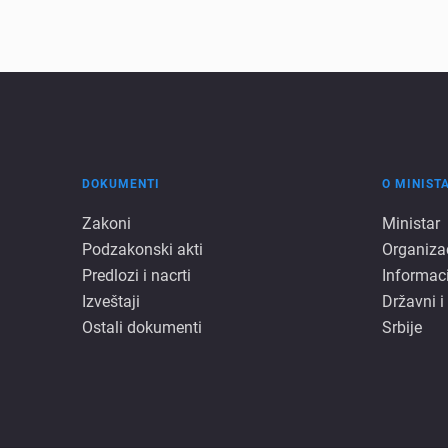
DOKUMENTI
O MINIST
Dokumenti
O
Zakoni
Ministar
Podzakonski akti
Organiza
minista
Predlozi i nacrti
Informac
Izveštaji
Državni i
Ostali dokumenti
Srbije