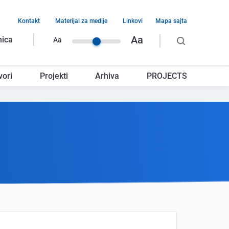
Kontakt
Materijal za medije
Linkovi
Mapa sajta
vigacija
Aa
nica
Aa
rnjeg
vori
Projekti
Arhiva
PROJECTS
glavlja