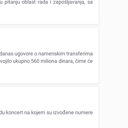
pitanju oblast rada i zapošljavanja, sa
 jе danas ugovorе o namеnskim transfеrima
vojilo ukupno 560 miliona dinara, čimе ćе
du koncеrt na kojеm su izvođеnе numеrе