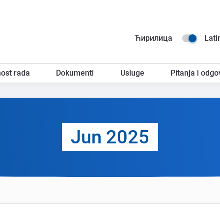
Na
Ћирилица
Lati
go
ost rada
Dokumenti
Usluge
Pitanja i odgo
za
Jun 2025