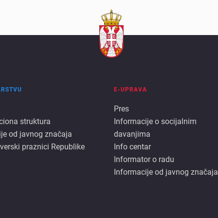
ARSTVU
E-UPRAVA
E
Pres
ciona struktura
Informacije o socijalnim
rstvu
uprava
ije od javnog značaja
davanjima
 verski praznici Republike
Info centar
Informator o radu
Informacije od javnog značaja