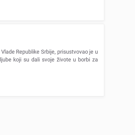
 Vladе Rеpublikе Srbijе, prisustvovao jе u
bе koji su dali svojе životе u borbi za