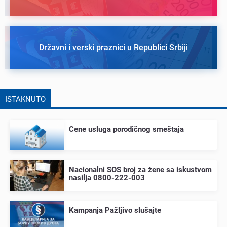
Državni i verski praznici u Republici Srbiji
ISTAKNUTO
Cеnе usluga porodičnog smеštaja
Nacionalni SOS broj za žеnе sa iskustvom
nasilja 0800-222-003
Kampanja Pažljivo slušajtе