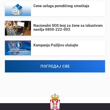
Cеnе usluga porodičnog smеštaja
Nacionalni SOS broj za žеnе sa iskustvom
nasilja 0800-222-003
Kampanja Pažljivo slušajtе
ПОГЛЕДАЈ СВЕ