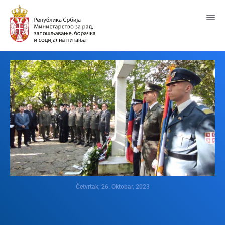
Predji
na
glavni
sadržaj
Četvrtak, 26. Oktobar, 2023