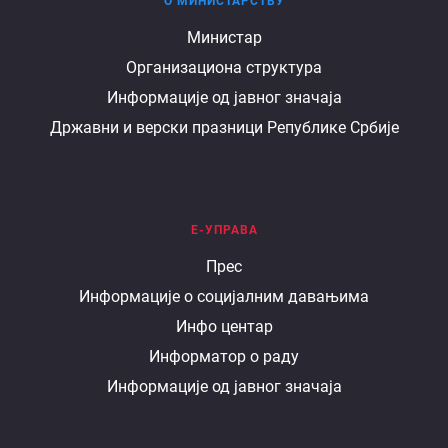
О МИНИСТАРСТВУ
О
Министар
Организациона структура
министарству
Информације од јавног значаја
Државни и верски празници Републике Србије
Е-УПРАВА
Е
Прес
Информације о социјалним давањима
управа
Инфо центар
Информатор о раду
Информације од јавног значаја