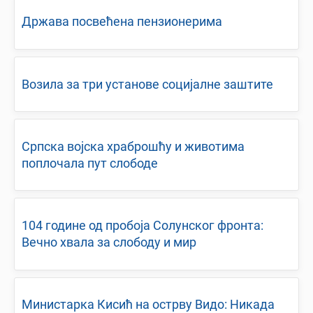
Држава посвећена пензионерима
Возила за три установе социјалне заштите
Српска војска храброшћу и животима
поплочала пут слободе
104 године од пробоја Солунског фронта:
Вечно хвала за слободу и мир
Министарка Кисић на острву Видо: Никада