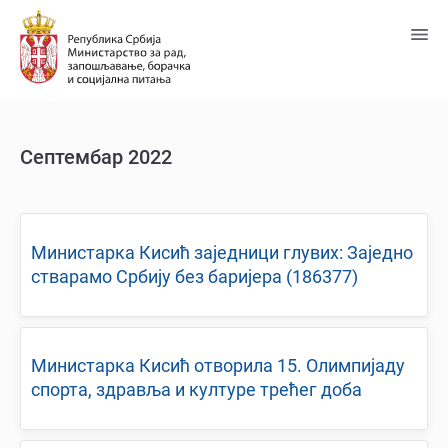
Пређи
на
главни
садржај
Септембар 2022
Министарка Кисић заједници глувих: Заједно
стварамо Србију без баријера (186377)
Министарка Кисић отворила 15. Олимпијаду
спорта, здравља и културе трећег доба