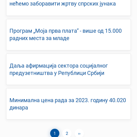
нећемо заборавити жртву спрских јунака
Програм „Моја прва плата“ - више од 15.000
радних места за младе
Даља афирмација сектора социјалног
предузетништва у Републици Србији
Минимална цена рада за 2023. годину 40.020
динара
Current
1
Page
2
Next
››