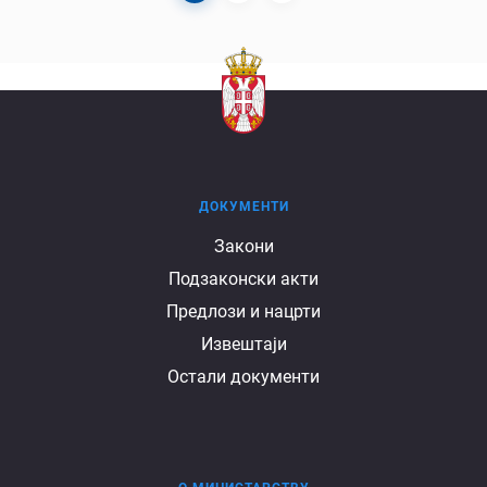
Pagination
page
page
ДОКУМЕНТИ
Документи
Закони
Подзаконски акти
Предлози и нацрти
Извештаји
Остали документи