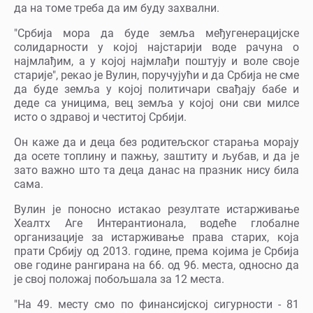
да на томе треба да им буду захвални.
"Србија мора да буде земља међугенерацијске
солидарности у којој најстарији воде рачуна о
најмлађим, а у којој најмлађи поштују и воле своје
старије", рекао је Вулин, поручујући и да Србија не сме
да буде земља у којој политичари свађају бабе и
деде са уницима, вец земља у којој они сви милсе
исто о здравој и честитој Србији.
Он каже да и деца без родитељског старања морају
да осете топлину и пажњу, заштиту и љубав, и да је
зато важно што та деца данас на празник нису била
сама.
Вулин је поносно истакао резултате истарживање
Хеалтх Аге Интерантионала, водеће глобалне
организације за истарживање права старих, која
прати Србију од 2013. године, према којима је Србија
ове године рангирана на 66. од 96. места, односно да
је свој положај побољшала за 12 места.
"На 49. месту смо по финансијској сигурности - 81