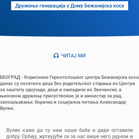
Дружење генерација у Дому Бежанијска коса
ЧИТАЈ МИ
БЕОГРАД - Кориснике Геронтолошког центра Бежанијска коса
данас су посетила деца без родитељског старања из Центра
за заштиту одојчади, деце и омладине из Звечанске, а
њиховом дружењу присуствовао је и министар за рад,
запошљавање, борачка и социјална питања Александар
Вулин.
Вулин каже да су нам наше бабе и деде оставиле
добру Србију, жртвујући се за нас више него једном и