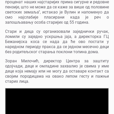
проценат наших најстаријих прима сигурне и редовне
пензије, што не може да се каже за више од половине
светских земаља", истакао је Вулин и напоменуо да
смо најслабије пласирани када је реч о
запошљавању особа старијих од 55 година.
Стари и деца су организовали заједнички ручак,
ломили су заједно ускршња јаја, а директорка ГЦ
Бежанијска коса се нада да ће ово постати у
наредном периоду пракса да се једном месечно деци
без родитељског старања поклони топина дома.
Зоран Милочић, директор Центра за заштиту
одојчади, деце и омладине захвалио је свима у име
деце која немају или не могу да оставаре контакт са
својим породицама на овако лепом гесту и пажњи
старих лица.