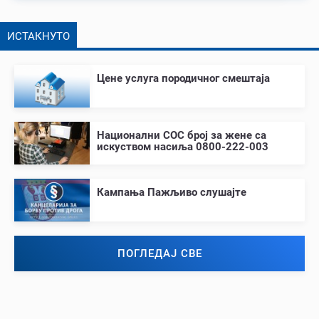
ИСТАКНУТО
Цене услуга породичног смештаја
Национални СОС број за жене са
искуством насиља 0800-222-003
Кампања Пажљиво слушајте
ПОГЛЕДАЈ СВЕ