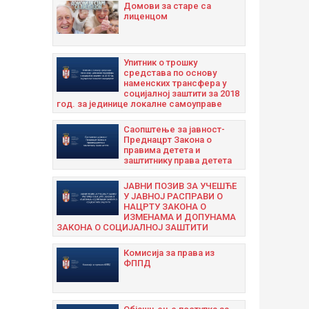
Домови за старе са
лиценцом
Упитник о трошку
средстава по основу
наменских трансфера у
социјалној заштити за 2018
год. за јединице локалне самоуправе
Саопштење за јавност-
Преднацрт Закона о
правима детета и
заштитнику права детета
ЈАВНИ ПОЗИВ ЗА УЧЕШЋЕ
У ЈАВНОЈ РАСПРАВИ О
НАЦРТУ ЗАКОНА О
ИЗМЕНАМА И ДОПУНАМА
ЗАКОНА О СОЦИЈАЛНОЈ ЗАШТИТИ
Комисија за права из
ФППД