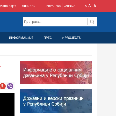
A
A
Мапа сајта
Линкови
ЋИРИЛИЦА
LATINICA
A
ИНФОРМАЦИЈЕ
ПРЕС
> PROJECTS
.