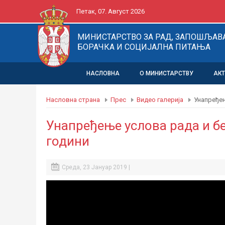
Петак, 07. Август 2026
МИНИСТАРСТВО ЗА РАД, ЗАПОШЉАВ
БОРАЧКА И СОЦИЈАЛНА ПИТАЊА
НАСЛОВНА
О МИНИСТАРСТВУ
АК
Насловна страна
Прес
Видео галерија
Унапређењ
Унапређење услова рада и бе
години
Среда, 23 Јануар 2019 |