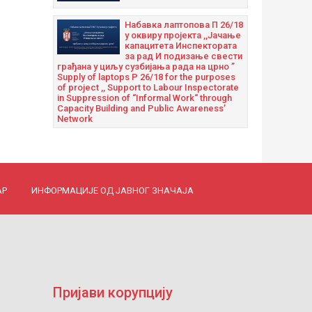
Набавка лаптопова П 26/18
у оквиру пројекта ,,Јачање
капацитета Инспектората
за рад И подизање свести
грађана у циљу сузбијања рада на црно ”
Supply of laptops P 26/18 for the purposes
of project ,, Support to Labour Inspectorate
in Suppression of “Informal Work“ through
Capacity Building and Public Awareness’
Network
АР
ИНФОРМАЦИЈЕ ОД ЈАВНОГ ЗНАЧАЈА
Пријави корупцију