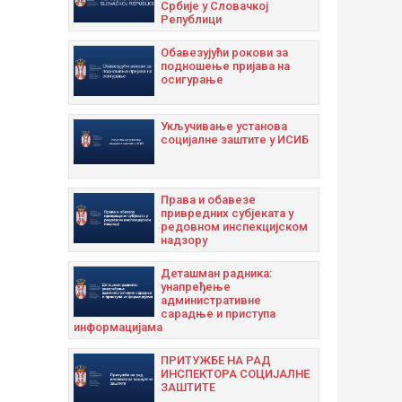
Србије у Словачкој
Републици
Oбавезујући рокови за
подношење пријава на
осигурање
Укључивање установа
социјалне заштите у ИСИБ
Права и обавезе
привредних субјеката у
редовном инспекцијском
надзору
Дeташман радника:
унапрeђeњe
административнe
сарадњe и приступа
информацијама
ПРИТУЖБЕ НА РАД
ИНСПЕКТОРА СОЦИЈАЛНЕ
ЗАШТИТЕ