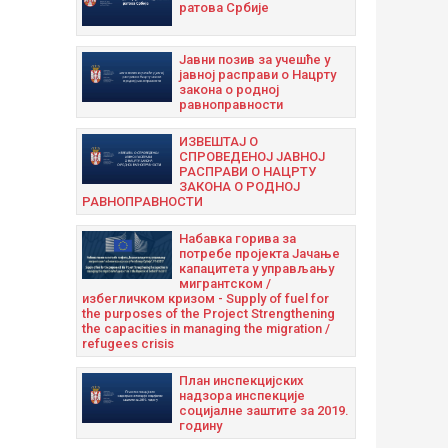
ратова Србије
Јавни позив за учешће у
јавној расправи о Нацрту
закона о родној
равноправности
ИЗВЕШТАЈ О
СПРОВЕДЕНОЈ ЈАВНОЈ
РАСПРАВИ О НАЦРТУ
ЗАКОНА О РОДНОЈ
РАВНОПРАВНОСТИ
Набавка горива за
потребе пројекта Јачање
капацитета у управљању
мигрантском /
избегличком кризом - Supply of fuel for
the purposes of the Project Strengthening
the capacities in managing the migration /
refugees crisis
План инспекцијских
надзора инспекције
социјалне заштите за 2019.
годину