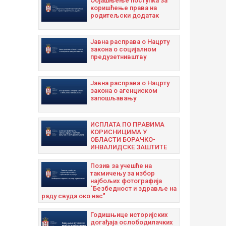
Објашњење поступка за
коришћење права на
родитељски додатак
Јавна расправа о Нацрту
закона о социјалном
предузетнивштву
Јавна расправа о Нацрту
закона о агенциском
запошљавању
ИСПЛАТА ПО ПРАВИМА
КОРИСНИЦИМА У
ОБЛАСТИ БОРАЧКО-
ИНВАЛИДСКЕ ЗАШТИТЕ
Позив за учешће на
такмичењу за избор
најбољих фотографија
"Безбедност и здравље на
раду свуда око нас"
Годишњицe историјских
догађаја ослободилачких