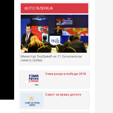
ФОТО ГАЛЕРИЈА
Министар Ђорђевић на 17. Економском
самиту Србије
Узми рачун и побeди 2018
Савет за права детета