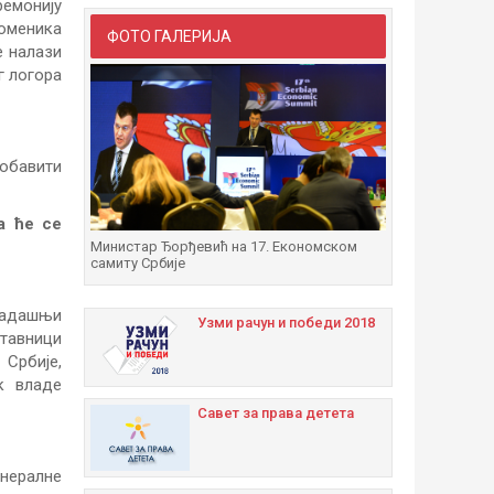
емонију
оменика
ФОТО ГАЛЕРИЈА
е налази
г логора
 обавити
а ће се
Министар Ђорђевић на 17. Економском
самиту Србије
екадашњи
Узми рачун и побeди 2018
тавници
Србије,
к владе
Савет за права детета
нералне