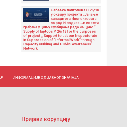
Набавка лаптопова П 26/18
у оквиру пројекта ,,Јачање
капацитета Инспектората
за рад И подизање свести
грађана у циљу сузбијања рада на црно ”
Supply of laptops P 26/18 for the purposes
of project ,, Support to Labour Inspectorate
in Suppression of “Informal Work“ through
Capacity Building and Public Awareness’
Network
АР
ИНФОРМАЦИЈЕ ОД ЈАВНОГ ЗНАЧАЈА
Пријави корупцију