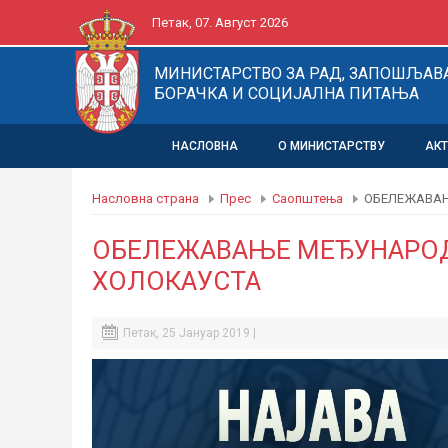
Петак, 07. Август 2026
МИНИСТАРСТВО ЗА РАД, ЗАПОШЉАВ
БОРАЧКА И СОЦИЈАЛНА ПИТАЊА
НАСЛОВНА
О МИНИСТАРСТВУ
АК
Насловна страна
Прес
Саопштења
ОБЕЛЕЖАВАЊ
ОБЕЛЕЖАВАЊЕ МЕЂУНАРОД
ХОЛОКАУСТА
Петак, 25 Јануар 2019 |