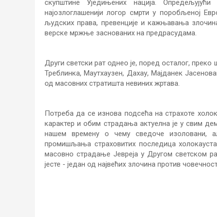
скупштине Уједињених нација. Опредељујућ
најозлоглашенији логор смрти у поробљеној Ев
људских права, превенције и кажњавања злочина
верске мржње заснованих на предрасудама.
Други светски рат однео је, поред осталог, преко
Треблинка, Маутхаузен, Дахау, Мајданек Јасеновац
од масовних стратишта невиних жртава.
Потреба да се изнова подсећа на страхоте холок
карактер и обим страдања актуелна је у свим де
нашем времену о чему сведоче изоловани, 
промишљања страховитих последица холокауста 
масовно страдање Јевреја у Другом светском ра
јесте - један од највећих злочина против човечност