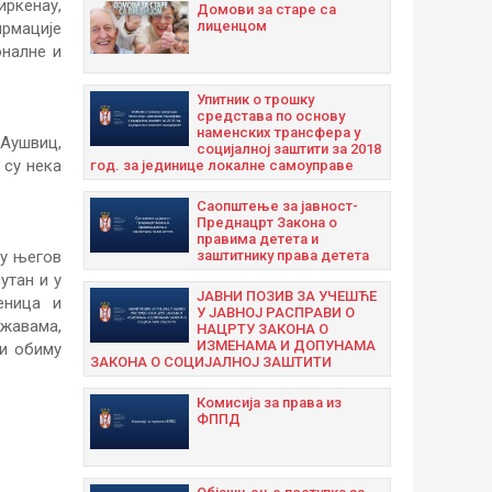
ркенау,
Домови за старе са
лиценцом
ирмације
оналне и
Упитник о трошку
средстава по основу
наменских трансфера у
 Аушвиц,
социјалној заштити за 2018
 су нека
год. за јединице локалне самоуправе
Саопштење за јавност-
Преднацрт Закона о
правима детета и
заштитнику права детета
ју његов
утан и у
ЈАВНИ ПОЗИВ ЗА УЧЕШЋЕ
еница и
У ЈАВНОЈ РАСПРАВИ О
жавама,
НАЦРТУ ЗАКОНА О
ИЗМЕНАМА И ДОПУНАМА
 и обиму
ЗАКОНА О СОЦИЈАЛНОЈ ЗАШТИТИ
Комисија за права из
ФППД