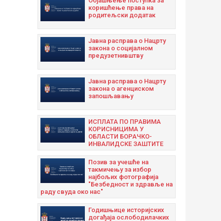
Објашњење поступка за
коришћење права на
родитељски додатак
Јавна расправа о Нацрту
закона о социјалном
предузетнивштву
Јавна расправа о Нацрту
закона о агенциском
запошљавању
ИСПЛАТА ПО ПРАВИМА
КОРИСНИЦИМА У
ОБЛАСТИ БОРАЧКО-
ИНВАЛИДСКЕ ЗАШТИТЕ
Позив за учешће на
такмичењу за избор
најбољих фотографија
"Безбедност и здравље на
раду свуда око нас"
Годишњицe историјских
догађаја ослободилачких