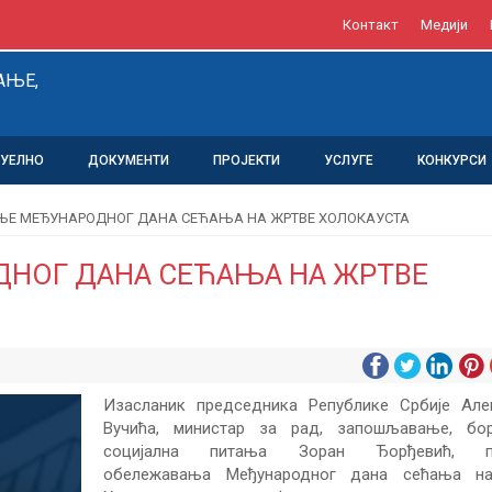
Контакт
Медији
АЊЕ,
ТУЕЛНО
ДОКУМЕНТИ
ПРОЈЕКТИ
УСЛУГЕ
КОНКУРСИ
Е МЕЂУНАРОДНОГ ДАНА СЕЋАЊА НА ЖРТВЕ ХОЛОКАУСТА
НОГ ДАНА СЕЋАЊА НА ЖРТВЕ
Изасланик председника Републике Србије Але
Вучића, министар за рад, запошљавање, бо
социјална питања Зоран Ђорђевић, п
обележавања Међународног дана сећања н