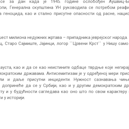
и се за дан када је 1945. године ослобођен Аушвиц-Би
ропи, Генерална скупштина УН руководила се потребом реаф
 геноцида, као и стално присутне опасности од расне, наци
 шест милиона недужних жртава – припадника јеврејског народа.
, Старо Сајмиште, Јајинци, логор ``Црвени Крст`` у Нишу само
ауста, као и да се као неистините одбаце тврдње које негира
мократским државама. Антисемитизам је у одређеној мери прис
али и даље присутни инциденти. Нужност сазнавања чињ
допринеће да се у Србији, као и у другим демократским др
ту и у будућности сагледава као оно што по свом карактеру
и у историји.