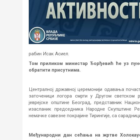
рабин Исак Асиел.
Том приликом министар Ђорђевић ће уз пун
обратити присутнима.
Централној државној церемонији одавања почас
заточеници логора смрти у Другом светском ра
јеврејске општине Београд, представник Наци
изасланик председника Народне Скупштине Реп
немачке савезне покрајине Тирингије, са сарадниц
Међународни дан сећања на жртве Холокау