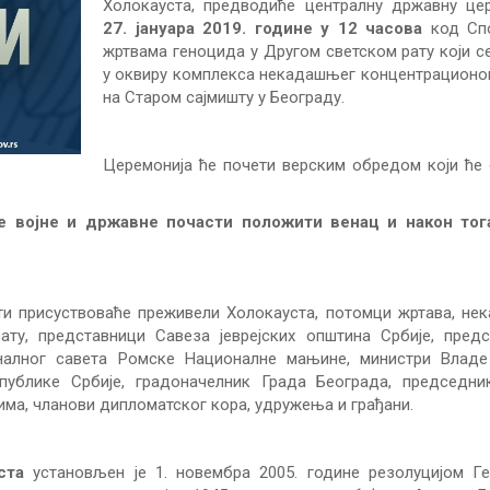
Холокауста, предводиће централну државну цер
27. јануара 2019. године у 12 часова
код Сп
жртвама геноцида у Другом светском рату који с
у оквиру комплекса некадашњег концентрационо
на Старом сајмишту у Београду.
Церемонија ће почети верским обредом који ће
е војне и државне почасти положити венац и након тог
ти присуствоваће преживели Холокауста, потомци жртава, н
ту, представници Савеза јеврејских општина Србије, предс
оналног савета Ромске Националне мањине, министри Владе 
ублике Србије, градоначелник Града Београда, председни
има, чланови дипломатског кора, удружења и грађани.
ста
установљен је 1. новембра 2005. године резолуцијом Ге