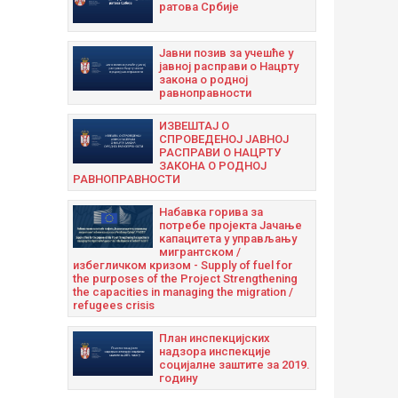
ратова Србије
Јавни позив за учешће у
јавној расправи о Нацрту
закона о родној
равноправности
ИЗВЕШТАЈ О
СПРОВЕДЕНОЈ ЈАВНОЈ
РАСПРАВИ О НАЦРТУ
ЗАКОНА О РОДНОЈ
РАВНОПРАВНОСТИ
Набавка горива за
потребе пројекта Јачање
капацитета у управљању
мигрантском /
избегличком кризом - Supply of fuel for
the purposes of the Project Strengthening
the capacities in managing the migration /
refugees crisis
План инспекцијских
надзора инспекције
социјалне заштите за 2019.
годину