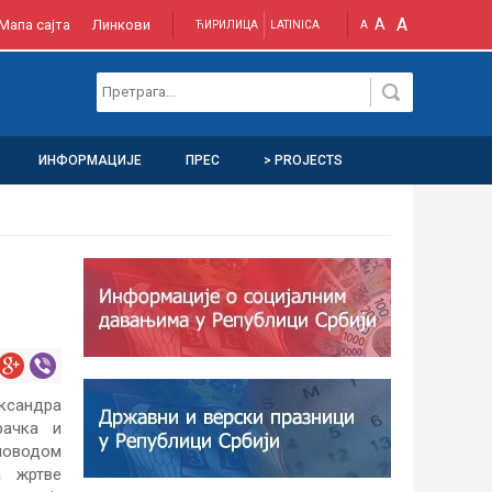
A
A
Мапа сајта
Линкови
ЋИРИЛИЦА
LATINICA
A
ИНФОРМАЦИЈЕ
ПРЕС
> PROJECTS
ксандра
рачка и
оводом
а жртве