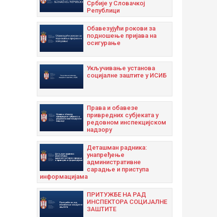
Србије у Словачкој
Републици
Oбавезујући рокови за
подношење пријава на
осигурање
Укључивање установа
социјалне заштите у ИСИБ
Права и обавезе
привредних субјеката у
редовном инспекцијском
надзору
Дeташман радника:
унапрeђeњe
административнe
сарадњe и приступа
информацијама
ПРИТУЖБЕ НА РАД
ИНСПЕКТОРА СОЦИЈАЛНЕ
ЗАШТИТЕ