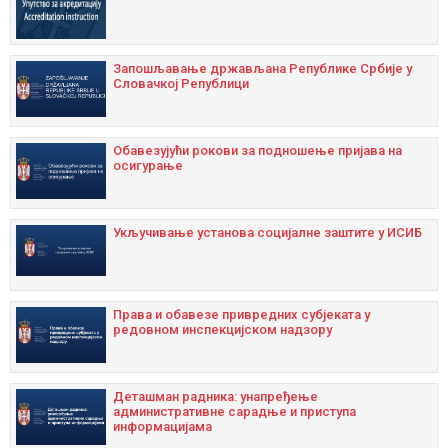
Запошљавање држављана Републике Србије у
Словачкој Републици
Oбавезујући рокови за подношење пријава на
осигурање
Укључивање установа социјалне заштите у ИСИБ
Права и обавезе привредних субјеката у
редовном инспекцијском надзору
Дeташман радника: унапрeђeњe
административнe сарадњe и приступа
информацијама