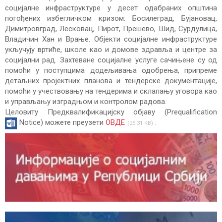
социјалне инфраструктуре у десет одабраних општина
погођених избегличком кризом: Босилеград, Бујановац,
Димитровград, Лесковац, Пирот, Прешево, Шид, Сурдулица,
Владичин Хан и Врање. Објекти социјалне инфраструктуре
укључују вртиће, школе као и домове здравља и центре за
социјални рад. Захтеване социјалне услуге сачињене су од
помоћи у поступцима додељивања одобрења, припреме
детаљних пројектних планова и тендерске документације,
помоћи у учествовању на тендерима и склапању уговора као
и управљању изградњом и контролом радова.
Целовиту Предквалификацијску објаву (Prequalification
Notice) можете преузети
ОВДЕ
.
25.31 KB