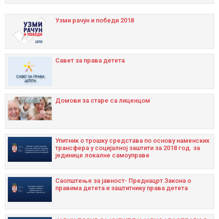
Узми рачун и побeди 2018
Савет за права детета
Домови за старе са лиценцом
Упитник о трошку средстава по основу наменских
трансфера у социјалној заштити за 2018 год. за
јединице локалне самоуправе
Саопштење за јавност- Преднацрт Закона о
правима детета и заштитнику права детета