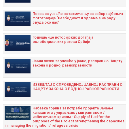
Позив за учешће на такмичењу за избор најбољих
фотографија "Безбедност и здравље на раду
свуда око нас"
Годишњицe историјских догађаја
ослободилачких ратова Србије
Јавни позив за учешће у јавној расправи о Нацрту
закона о родној равноправности
ИЗВЕШТАЈ О СПРОВЕДЕНОЈ ЈАВНОЈ РАСПРАВИ О
НАЦРТУ ЗАКОНА О РОДНОЈ РАВНОПРАВНОСТИ
Набавка горива за потребе пројекта Јачање
капацитета у управљању мигрантском /
избегличком кризом - Supply of fuel for the
purposes of the Project Strengthening the capacities
in managing the migration / refugees crisis