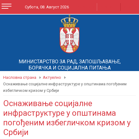
A
A
Субота, 08. Август 2026
ЋИРИЛИЦА
LATINICA
A
МИНИСТАРСТВО ЗА РАД, ЗАПОШЉАВАЊЕ,
БОРАЧКА И СОЦИЈАЛНА ПИТАЊА
Насловна страна
Актуелно
Оснаживање социјалне инфраструктуре у општинама погођеним
избегличком кризом у Србији
Оснаживање социјалне
инфраструктуре у општинама
погођеним избегличком кризом у
Србији