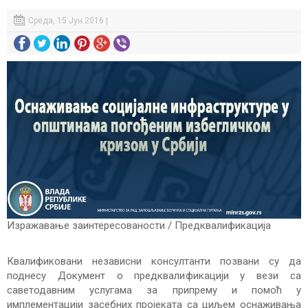
Среда, 15 Јун 2016 |
Изражавање заинтересованости / Предквалификација
Квалификовани независни консултанти позвани су да
поднесу Документ о предквалификацији у вези са
саветодавним услугама за припрему и помоћ у
имплементацији засебних пројеката са циљем оснаживања