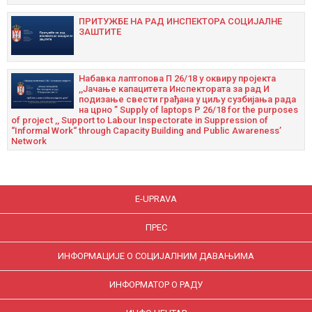
ПРИТУЖБЕ НА РАД ИНСПЕКТОРА СОЦИЈАЛНЕ
ЗАШТИТЕ
Набавка лаптопова П 26/18 у оквиру пројекта
,,Јачање капацитета Инспектората за рад И
подизање свести грађана у циљу сузбијања рада
на црно ” Supply of laptops P 26/18 for the purposes
of project ,, Support to Labour Inspectorate in Suppression of
“Informal Work“ through Capacity Building and Public Awareness’
Network
E-UPRAVA
ПРЕС
ИНФОРМАЦИЈЕ О СОЦИЈАЛНИМ ДАВАЊИМА
ИНФОРМАТОР О РАДУ